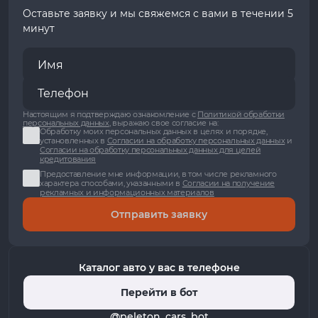
Оставьте заявку и мы свяжемся с вами в течении 5
минут
Настоящим я подтверждаю ознакомление с
Политикой обработки
персональных данных
, выражаю свое согласие на:
Обработку моих персональных данных в целях и порядке,
установленных в
Согласии на обработку персональных данных
и
Согласии на обработку персональных данных для целей
кредитования
Предоставление мне информации, в том числе рекламного
характера способами, указанными в
Согласии на получение
рекламных и информационных материалов
Отправить заявку
Каталог авто у вас в телефоне
Перейти в бот
@peleton_cars_bot