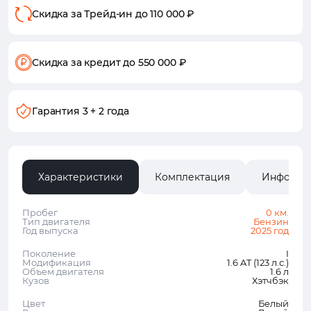
Скидка за Трейд-ин
до 110 000 ₽
Скидка за кредит
до 550 000 ₽
Гарантия
3 + 2 года
Характеристики
Комплектация
Информа
Пробег
0 км.
Тип двигателя
Бензин
Год выпуска
2025 год
Поколение
I
Модификация
1.6 AT (123 л.с.)
Объем двигателя
1.6 л
Кузов
Хэтчбэк
Цвет
Белый