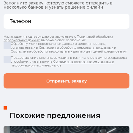
Заполните заявку, которую сможете отправить в
несколько банков и узнать решение онлайн
Настоящим я подтверждаю ознакомление с
Политикой обработки
персональных данных
, выражаю свое согласие на:
Обработку моих персональных данных в целях и порядке,
установленных в
Согласии на обработку персональных данных
и
Согласии на обработку персональных данных для целей кредитования
Предоставление мне информации, в том числе рекламного характера
способами, указанными в
Согласии на получение рекламных и
информационных материалов
Отправить заявку
Похожие предложения