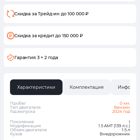
Скидка за Трейд-ин
до 100 000 ₽
Скидка за кредит
до 150 000 ₽
Гарантия
3 + 2 года
Характеристики
Комплектация
Информа
Пробег
0 км.
Тип двигателя
Бензин
Год выпуска
2024 год
Поколение
I
Модификация
1.5 AMT (139 л.с.)
Объем двигателя
1.5 л
Кузов
Внедорожник