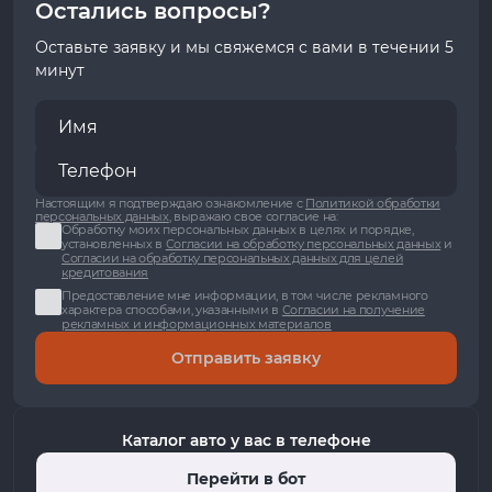
Остались вопросы?
Оставьте заявку и мы свяжемся с вами в течении 5
минут
Настоящим я подтверждаю ознакомление с
Политикой обработки
персональных данных
, выражаю свое согласие на:
Обработку моих персональных данных в целях и порядке,
установленных в
Согласии на обработку персональных данных
и
Согласии на обработку персональных данных для целей
кредитования
Предоставление мне информации, в том числе рекламного
характера способами, указанными в
Согласии на получение
рекламных и информационных материалов
Отправить заявку
Каталог авто у вас в телефоне
Перейти в бот