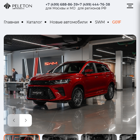
+7 (499) 688-86-39
+7 (499) 444-76-38
для Москвы и МО
для регионов РФ
G01F
Главная
Каталог
Новые автомобили
SWM