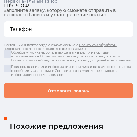
Первоначальный взнос
1 119 300 ₽
Заполните заявку, которую сможете отправить в
несколько банков и узнать решение онлайн
Настоящим я подтверждаю ознакомление с
Политикой обработки
персональных данных
, выражаю свое согласие на:
Обработку моих персональных данных в целях и порядке,
установленных в
Согласии на обработку персональных данных
и
Согласии на обработку персональных данных для целей кредитования
Предоставление мне информации, в том числе рекламного характера
способами, указанными в
Согласии на получение рекламных и
информационных материалов
Отправить заявку
Похожие предложения