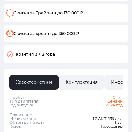
Скидка за Трейд-ин
до 130 000 ₽
Скидка за кредит
до 350 000 ₽
Гарантия
3 + 2 года
Характеристики
Комплектация
Информа
Пробег
0 км.
Тип двигателя
Бензин
Год выпуска
2024 год
Поколение
I
Модификация
1.5 AMT (139 л.с.)
Объем двигателя
1.5 л
Кузов
Кроссовер