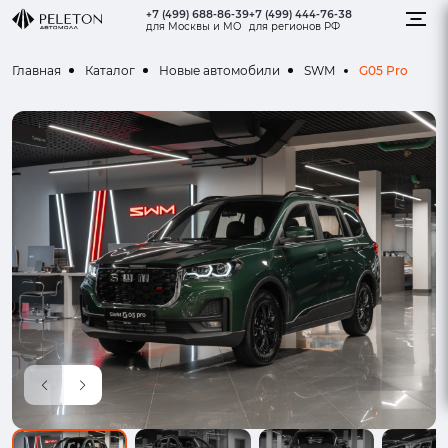
+7 (499) 688-86-39
+7 (499) 444-76-38
для Москвы и МО
для регионов РФ
G05 Pro
Главная
Каталог
Новые автомобили
SWM