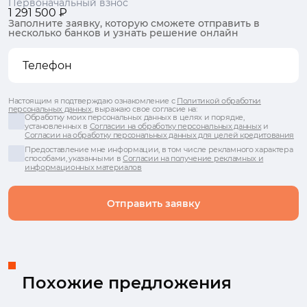
Первоначальный взнос
1 291 500 ₽
Заполните заявку, которую сможете отправить в
несколько банков и узнать решение онлайн
Настоящим я подтверждаю ознакомление с
Политикой обработки
персональных данных
, выражаю свое согласие на:
Обработку моих персональных данных в целях и порядке,
установленных в
Согласии на обработку персональных данных
и
Согласии на обработку персональных данных для целей кредитования
Предоставление мне информации, в том числе рекламного характера
способами, указанными в
Согласии на получение рекламных и
информационных материалов
Отправить заявку
Похожие предложения