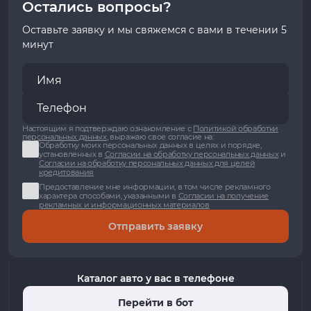
Остались вопросы?
Оставьте заявку и мы свяжемся с вами в течении 5
минут
Настоящим я подтверждаю ознакомление с
Политикой обработки
персональных данных
, выражаю свое согласие на:
Обработку моих персональных данных в целях и порядке,
установленных в
Согласии на обработку персональных данных
и
Согласии на обработку персональных данных для целей
кредитования
Предоставление мне информации, в том числе рекламного
характера способами, указанными в
Согласии на получение
рекламных и информационных материалов
Отправить заявку
Каталог авто у вас в телефоне
Перейти в бот