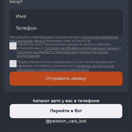
минут
Настоящим я подтверждаю ознакомление с
Политикой обработки
персональных данных
, выражаю свое согласие на:
Обработку моих персональных данных в целях и порядке,
установленных в
Согласии на обработку персональных данных
и
Согласии на обработку персональных данных для целей
кредитования
Предоставление мне информации, в том числе рекламного
характера способами, указанными в
Согласии на получение
рекламных и информационных материалов
Отправить заявку
Каталог авто у вас в телефоне
Перейти в бот
@peleton_cars_bot