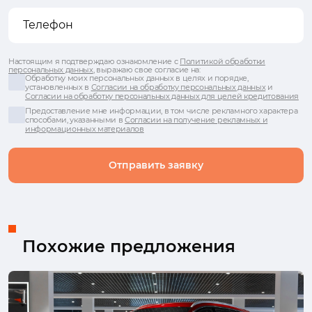
Настоящим я подтверждаю ознакомление с
Политикой обработки
персональных данных
, выражаю свое согласие на:
Обработку моих персональных данных в целях и порядке,
установленных в
Согласии на обработку персональных данных
и
Согласии на обработку персональных данных для целей кредитования
Предоставление мне информации, в том числе рекламного характера
способами, указанными в
Согласии на получение рекламных и
информационных материалов
Отправить заявку
Похожие предложения