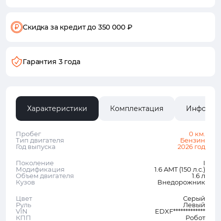
Скидка за кредит
до 350 000 ₽
Гарантия 3 года
Характеристики
Комплектация
Информа
Пробег
0 км.
Тип двигателя
Бензин
Год выпуска
2026 год
Поколение
I
Модификация
1.6 AMT (150 л.с.)
Объем двигателя
1.6 л
Кузов
Внедорожник
Цвет
Серый
Руль
Левый
VIN
EDXF*************
КПП
Робот