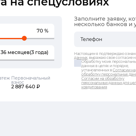
а на спецусловиях
Заполните заявку, к
несколько банков и 
70 %
36 месяцев
(3 года)
Настоящим я подтверждаю ознак
данных
, выражаю свое согласие н
Обработку моих персональн
данных в целях и порядке,
установленных в
Согласии на
обработку персональных дан
атеж
Первоначальный
Согласии на обработку
взнос
персональных данных для це
2 887 640 ₽
кредитования