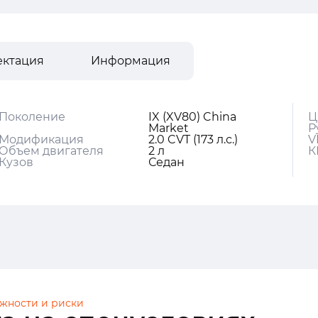
ектация
Информация
Поколение
IX (XV80) China
Ц
Market
Р
Модификация
2.0 CVT (173 л.с.)
V
Объем двигателя
2 л
К
Кузов
Седан
жности и риски