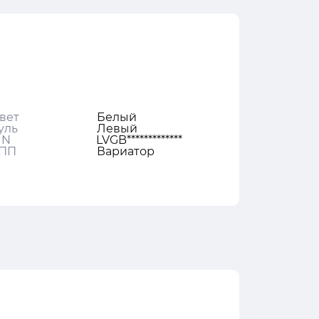
вет
Белый
уль
Левый
IN
LVGB*************
ПП
Вариатор