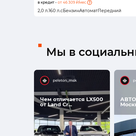
в кредит -
от 46 309 ₽/мес.
2,0 л.
160 л.с
Бензин
Автомат
Передний
Мы в социальны
Чем отличается LX500
АВТО
от Land Cr...
Моск