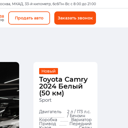
Москва, МКАД, 33-й километр, 6с6
Пн-Вс с 8:00 до 21:00
-38
Продать авто
Заказать звонок
 РФ
Новый
Toyota Camry
2024 Белый
(50 км)
Sport
Двигатель
2 л / 173 л.с.
/ Бензин
Коробка
Вариатор
Привод
Передний
Кузов
Седан