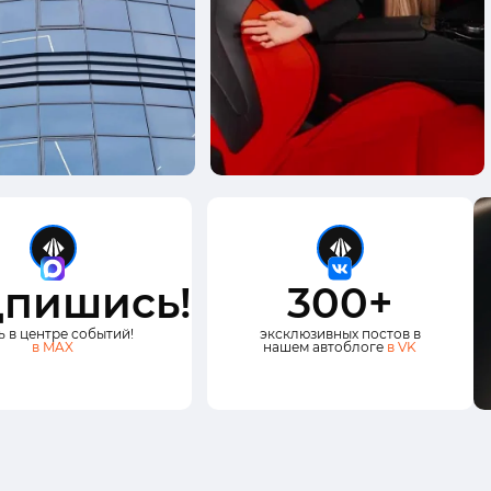
пишись!
300+
ь в центре событий!
эксклюзивных постов в
в MAX
нашем автоблоге
в VK