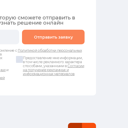
оторую сможете отправить в
узнать решение онлайн
Отправить заявку
омление с
Политикой обработки персональных
а:
ых
Предоставление мне информации,
в том числе рекламного характера
способами, указанными в
Согласии
ных
и
на получение рекламных и
информационных материалов
лей