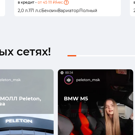
в кредит -
от 45 111 ₽/мес.
2,0 л.
171 л.с
Бензин
Вариатор
Полный
х сетях!
МОЛЛ Peleton,
BMW M5
ва