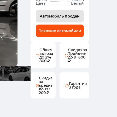
Цвет
Белый
Автомобиль продан
Похожие автомобили
Общая
Скидка за
выгода
Трейд-ин
до 274
до 91 600
800 ₽
₽
Скидка
за
Гарантия
кредит
3 года
до 183
200 ₽