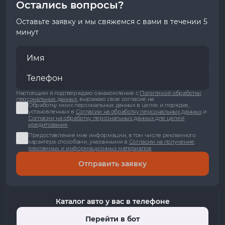
Остались вопросы?
Оставьте заявку и мы свяжемся с вами в течении 5
минут
Настоящим я подтверждаю ознакомление с
Политикой обработки
персональных данных
, выражаю свое согласие на:
Обработку моих персональных данных в целях и порядке,
установленных в
Согласии на обработку персональных данных
и
Согласии на обработку персональных данных для целей
кредитования
Предоставление мне информации, в том числе рекламного
характера способами, указанными в
Согласии на получение
рекламных и информационных материалов
Отправить заявку
Каталог авто у вас в телефоне
Перейти в бот