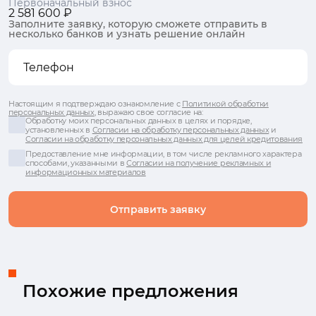
Первоначальный взнос
2 581 600 ₽
Заполните заявку, которую сможете отправить в
несколько банков и узнать решение онлайн
Настоящим я подтверждаю ознакомление с
Политикой обработки
персональных данных
, выражаю свое согласие на:
Обработку моих персональных данных в целях и порядке,
установленных в
Согласии на обработку персональных данных
и
Согласии на обработку персональных данных для целей кредитования
Предоставление мне информации, в том числе рекламного характера
способами, указанными в
Согласии на получение рекламных и
информационных материалов
Отправить заявку
Похожие предложения