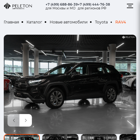
+7 (499) 688-86-39
+7 (499) 444-76-38
для Москвы и МО
для регионов РФ
RAV4
Главная
Каталог
Новые автомобили
Toyota