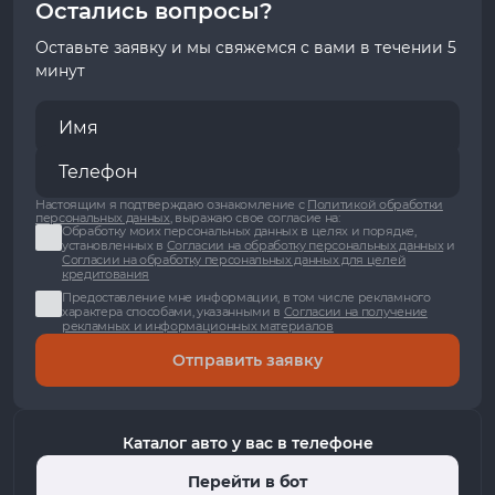
Остались вопросы?
Оставьте заявку и мы свяжемся с вами в течении 5
минут
Настоящим я подтверждаю ознакомление с
Политикой обработки
персональных данных
, выражаю свое согласие на:
Обработку моих персональных данных в целях и порядке,
установленных в
Согласии на обработку персональных данных
и
Согласии на обработку персональных данных для целей
кредитования
Предоставление мне информации, в том числе рекламного
характера способами, указанными в
Согласии на получение
рекламных и информационных материалов
Отправить заявку
Каталог авто у вас в телефоне
Перейти в бот