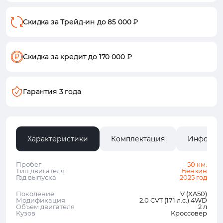
Скидка за Трейд-ин
до 85 000 ₽
Скидка за кредит
до 170 000 ₽
Гарантия 3 года
Характеристики
Комплектация
Информа
Пробег
50 км.
Тип двигателя
Бензин
Год выпуска
2025 год
Поколение
V (XA50)
Модификация
2.0 CVT (171 л.с.) 4WD
Объем двигателя
2 л
Кузов
Кроссовер