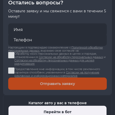
Остались вопросы?
Оставьте заявку и мы свяжемся с вами в течении 5
минут
Настоящим я подтверждаю ознакомление с
Политикой обработки
персональных данных
, выражаю свое согласие на:
Обработку моих персональных данных в целях и порядке,
установленных в
Согласии на обработку персональных данных
и
Согласии на обработку персональных данных для целей
кредитования
Предоставление мне информации, в том числе рекламного
характера способами, указанными в
Согласии на получение
рекламных и информационных материалов
Отправить заявку
Каталог авто у вас в телефоне
Перейти в бот