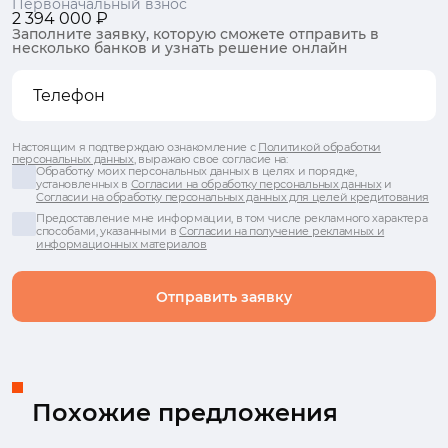
Первоначальный взнос
2 394 000 ₽
Заполните заявку, которую сможете отправить в
несколько банков и узнать решение онлайн
Настоящим я подтверждаю ознакомление с
Политикой обработки
персональных данных
, выражаю свое согласие на:
Обработку моих персональных данных в целях и порядке,
установленных в
Согласии на обработку персональных данных
и
Согласии на обработку персональных данных для целей кредитования
Предоставление мне информации, в том числе рекламного характера
способами, указанными в
Согласии на получение рекламных и
информационных материалов
Отправить заявку
Похожие предложения