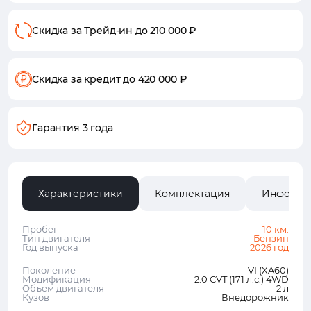
Скидка за Трейд-ин
до 210 000 ₽
Скидка за кредит
до 420 000 ₽
Гарантия 3 года
Характеристики
Комплектация
Информа
Пробег
10 км.
Тип двигателя
Бензин
Год выпуска
2026 год
Поколение
VI (XA60)
Модификация
2.0 CVT (171 л.с.) 4WD
Объем двигателя
2 л
Кузов
Внедорожник