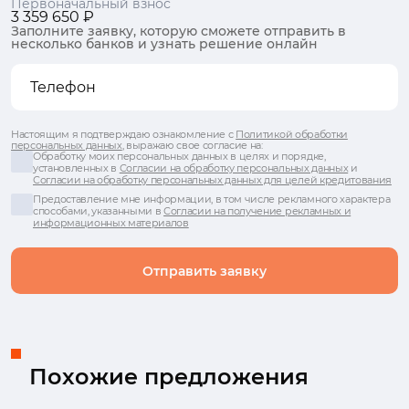
Первоначальный взнос
3 359 650 ₽
Заполните заявку, которую сможете отправить в
несколько банков и узнать решение онлайн
Настоящим я подтверждаю ознакомление с
Политикой обработки
персональных данных
, выражаю свое согласие на:
Обработку моих персональных данных в целях и порядке,
установленных в
Согласии на обработку персональных данных
и
Согласии на обработку персональных данных для целей кредитования
Предоставление мне информации, в том числе рекламного характера
способами, указанными в
Согласии на получение рекламных и
информационных материалов
Отправить заявку
Похожие предложения