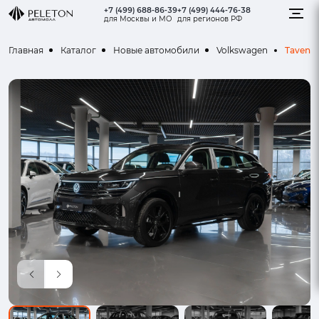
+7 (499) 688-86-39
+7 (499) 444-76-38
для Москвы и МО
для регионов РФ
Tavend
Главная
Каталог
Новые автомобили
Volkswagen