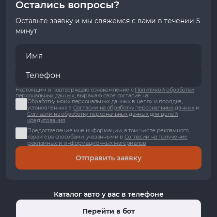
Остались вопросы?
Оставьте заявку и мы свяжемся с вами в течении 5
минут
Настоящим я подтверждаю ознакомление с
Политикой обработки
персональных данных
, выражаю свое согласие на:
Обработку моих персональных данных в целях и порядке,
установленных в
Согласии на обработку персональных данных
и
Согласии на обработку персональных данных для целей
кредитования
Предоставление мне информации, в том числе рекламного
характера способами, указанными в
Согласии на получение
рекламных и информационных материалов
Отправить заявку
Каталог авто у вас в телефоне
Перейти в бот