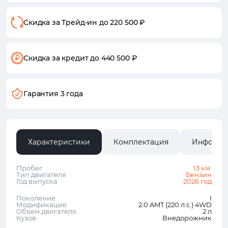
Скидка за Трейд-ин
до 220 500 ₽
Скидка за кредит
до 440 500 ₽
Гарантия 3 года
Характеристики
Комплектация
Информа
Пробег
13 км.
Тип двигателя
Бензин
Год выпуска
2026 год
Поколение
I
Модификация
2.0 AMT (220 л.с.) 4WD
Объем двигателя
2 л
Кузов
Внедорожник