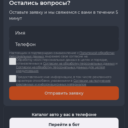
Остались вопросы?
Оставьте заявку и мы свяжемся с вами в течении 5
минут
Настоящим я подтверждаю ознакомление с
Политикой обработки
персональных данных
, выражаю свое согласие на:
Обработку моих персональных данных в целях и порядке,
установленных в
Согласии на обработку персональных данных
и
Согласии на обработку персональных данных для целей
кредитования
Предоставление мне информации, в том числе рекламного
характера способами, указанными в
Согласии на получение
рекламных и информационных материалов
Отправить заявку
Каталог авто у вас в телефоне
Перейти в бот