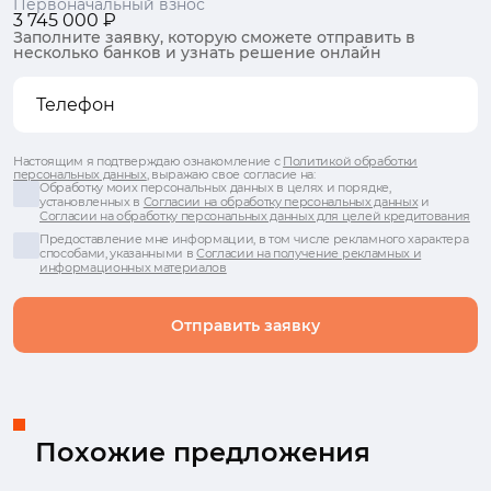
Первоначальный взнос
3 745 000 ₽
Заполните заявку, которую сможете отправить в
несколько банков и узнать решение онлайн
Настоящим я подтверждаю ознакомление с
Политикой обработки
персональных данных
, выражаю свое согласие на:
Обработку моих персональных данных в целях и порядке,
установленных в
Согласии на обработку персональных данных
и
Согласии на обработку персональных данных для целей кредитования
Предоставление мне информации, в том числе рекламного характера
способами, указанными в
Согласии на получение рекламных и
информационных материалов
Отправить заявку
Похожие предложения