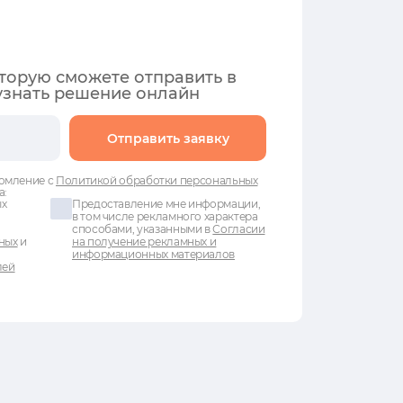
оторую сможете отправить в
узнать решение онлайн
Отправить заявку
омление с
Политикой обработки персональных
а:
ых
Предоставление мне информации,
в том числе рекламного характера
способами, указанными в
Согласии
ных
и
на получение рекламных и
информационных материалов
лей