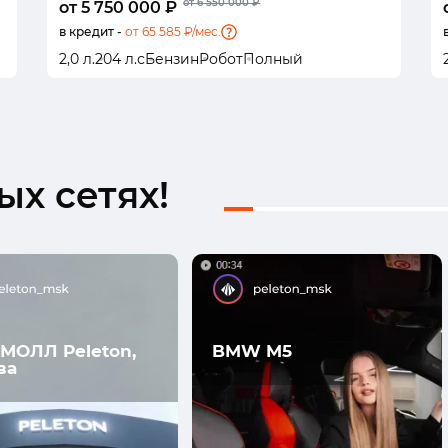
от 6 550 000 ₽
от 5 750 000 ₽
в кредит -
от 65 585 ₽/мес.
2,0 л.
204 л.с
Бензин
Робот
Полный
х сетях!
МОЛЛ Peleton,
BMW M5
ва