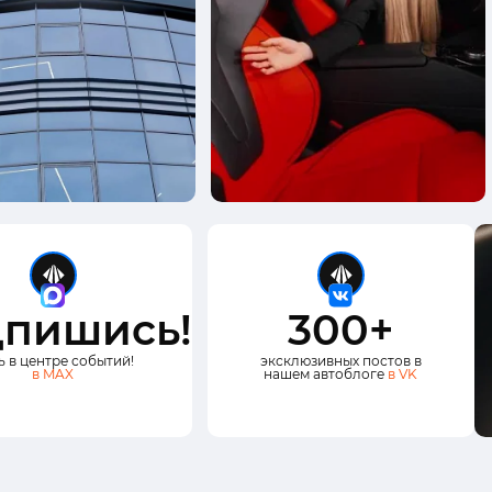
пишись!
300+
ь в центре событий!
эксклюзивных постов в
в MAX
нашем автоблоге
в VK