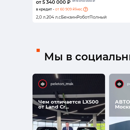
от 6 040 000 ₽
от 5 340 000 ₽
в кредит -
от 60 909 ₽/мес.
2,0 л.
204 л.с
Бензин
Робот
Полный
Мы в социальны
Чем отличается LX500
АВТО
от Land Cr...
Моск