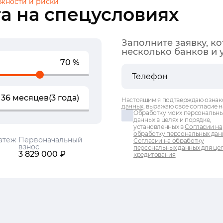
жности и риски
а на спецусловиях
Заполните заявку, к
несколько банков и 
70 %
36 месяцев
(3 года)
Настоящим я подтверждаю ознак
данных
, выражаю свое согласие н
Обработку моих персональн
данных в целях и порядке,
установленных в
Согласии на
обработку персональных дан
атеж
Первоначальный
Согласии на обработку
взнос
персональных данных для це
3 829 000 ₽
кредитования