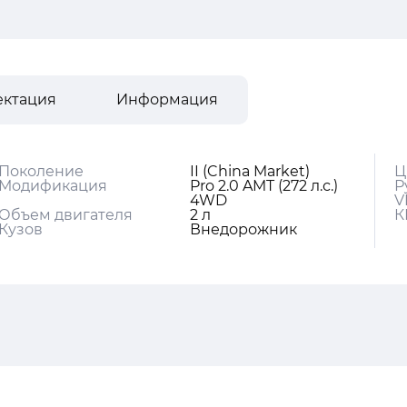
ектация
Информация
Поколение
II (China Market)
Ц
Модификация
Pro 2.0 AMT (272 л.с.)
Р
4WD
V
Объем двигателя
2 л
К
Кузов
Внедорожник