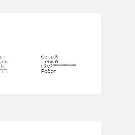
вет
Серый
уль
Левый
IN
LSV2*************
ПП
Робот