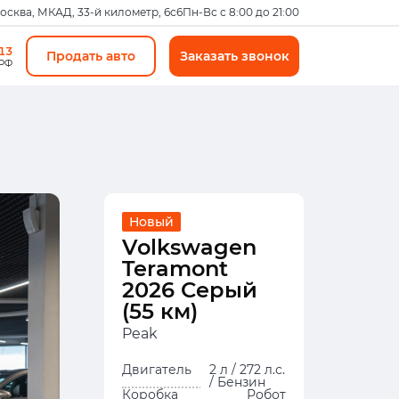
Москва, МКАД, 33-й километр, 6с6
Пн-Вс с 8:00 до 21:00
-13
Продать авто
Заказать звонок
 РФ
Новый
Volkswagen
Teramont
2026 Серый
(55 км)
Peak
Двигатель
2 л / 272 л.с.
/ Бензин
Коробка
Робот