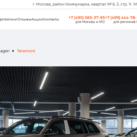
г. Москва, район Коммунарка, квартал № 6, 3, стр. 1
г. 
+7 (495) 065-37-95
+7 (499) 444-78
Детейлинг
Отзывы
Акции
Контакты
для Москвы и МО
для регионов
wagen
Teramont