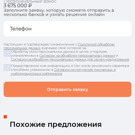
Первоначальный взнос
3 675 000 ₽
Заполните заявку, которую сможете отправить в
несколько банков и узнать решение онлайн
Настоящим я подтверждаю ознакомление с
Политикой обработки
персональных данных
, выражаю свое согласие на:
Обработку моих персональных данных в целях и порядке,
установленных в
Согласии на обработку персональных данных
и
Согласии на обработку персональных данных для целей кредитования
Предоставление мне информации, в том числе рекламного характера
способами, указанными в
Согласии на получение рекламных и
информационных материалов
Отправить заявку
Похожие предложения