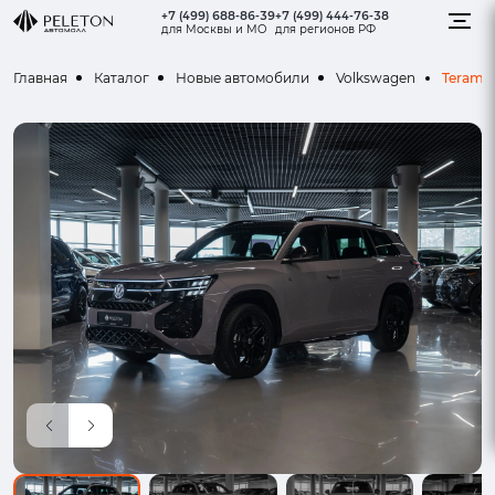
+7 (499) 688-86-39
+7 (499) 444-76-38
для Москвы и МО
для регионов РФ
Teramo
Главная
Каталог
Новые автомобили
Volkswagen