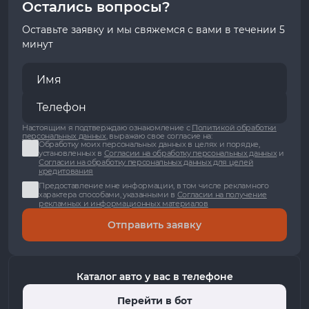
Остались вопросы?
Оставьте заявку и мы свяжемся с вами в течении 5
минут
Настоящим я подтверждаю ознакомление с
Политикой обработки
персональных данных
, выражаю свое согласие на:
Обработку моих персональных данных в целях и порядке,
установленных в
Согласии на обработку персональных данных
и
Согласии на обработку персональных данных для целей
кредитования
Предоставление мне информации, в том числе рекламного
характера способами, указанными в
Согласии на получение
рекламных и информационных материалов
Отправить заявку
Каталог авто у вас в телефоне
Перейти в бот