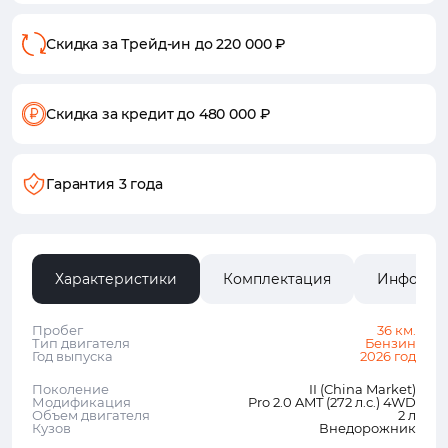
Скидка за Трейд-ин
до 220 000 ₽
Скидка за кредит
до 480 000 ₽
Гарантия 3 года
Характеристики
Комплектация
Информа
Пробег
36 км.
Тип двигателя
Бензин
Год выпуска
2026 год
Поколение
II (China Market)
Модификация
Pro 2.0 AMT (272 л.с.) 4WD
Объем двигателя
2 л
Кузов
Внедорожник