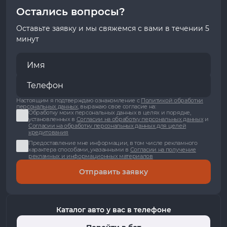
Остались вопросы?
Оставьте заявку и мы свяжемся с вами в течении 5
минут
Настоящим я подтверждаю ознакомление с
Политикой обработки
персональных данных
, выражаю свое согласие на:
Обработку моих персональных данных в целях и порядке,
установленных в
Согласии на обработку персональных данных
и
Согласии на обработку персональных данных для целей
кредитования
Предоставление мне информации, в том числе рекламного
характера способами, указанными в
Согласии на получение
рекламных и информационных материалов
Отправить заявку
Каталог авто у вас в телефоне