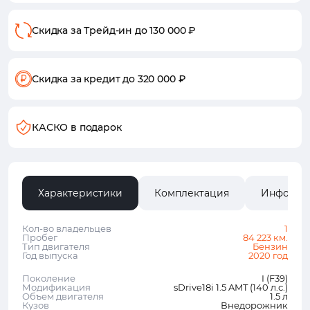
Скидка за Трейд-ин
до 130 000 ₽
Скидка за кредит
до 320 000 ₽
КАСКО в подарок
Характеристики
Комплектация
Информа
Кол-во владельцев
1
Пробег
84 223 км.
Тип двигателя
Бензин
Год выпуска
2020 год
Поколение
I (F39)
Модификация
sDrive18i 1.5 AMT (140 л.с.)
Объем двигателя
1.5 л
Кузов
Внедорожник