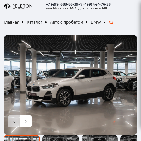
+7 (499) 688-86-39
+7 (499) 444-76-38
для Москвы и МО
для регионов РФ
X2
Главная
Каталог
Авто с пробегом
BMW