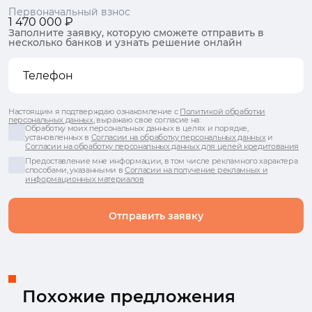
Первоначальный взнос
1 470 000 ₽
Заполните заявку, которую сможете отправить в
несколько банков и узнать решение онлайн
Настоящим я подтверждаю ознакомление с
Политикой обработки
персональных данных
, выражаю свое согласие на:
Обработку моих персональных данных в целях и порядке,
установленных в
Согласии на обработку персональных данных
и
Согласии на обработку персональных данных для целей кредитования
Предоставление мне информации, в том числе рекламного характера
способами, указанными в
Согласии на получение рекламных и
информационных материалов
Отправить заявку
Похожие предложения