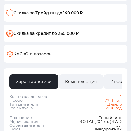
Скидка за Трейд-ин
до 140 000 ₽
Скидка за кредит
до 360 000 ₽
КАСКО в подарок
Характеристики
Комплектация
Информа
Кол-во владельцев
1
Пробег
177 111 км.
Тип двигателя
Дизель
Год выпуска
2016 год
Поколение
II Рестайлинг
Модификация
3.0d AT (204 л.с.) 4WD
Объем двигателя
3 л
Кузов
Внедорожник