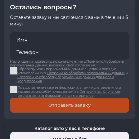
Остались вопросы?
Оставьте заявку и мы свяжемся с вами в течении 5
минут
Настоящим я подтверждаю ознакомление с
Политикой обработки
персональных данных
, выражаю свое согласие на:
Обработку моих персональных данных в целях и порядке,
установленных в
Согласии на обработку персональных данных
и
Согласии на обработку персональных данных для целей
кредитования
Предоставление мне информации, в том числе рекламного
характера способами, указанными в
Согласии на получение
рекламных и информационных материалов
Отправить заявку
Каталог авто у вас в телефоне