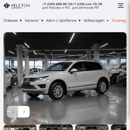
+7 (499) 688-86-39
+7 (499) 444-76-38
для Москвы и МО
для регионов РФ
Touareg
Главная
Каталог
Авто с пробегом
Volkswagen