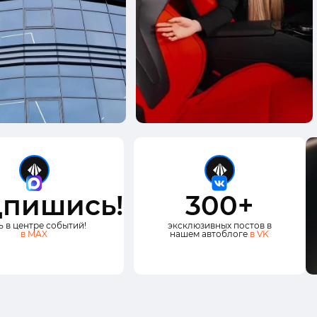
пишись!
300+
ь в центре событий!
эксклюзивных постов в
в MAX
нашем автоблоге
в VK