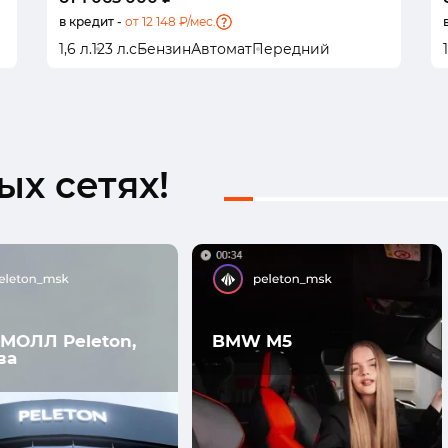
в кредит -
от 12 148 ₽/мес.
1,6 л.
123 л.с
Бензин
Автомат
Передний
х сетях!
МОЛЛ Peleton,
BMW M5
ва