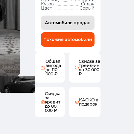
Кузов
Седан
Цвет
Серый
Автомобиль продан
Похожие автомобили
Общая
Скидка за
выгода
Трейд-ин
до 110
до 30 000
000 ₽
₽
Скидка
за
КАСКО в
кредит
подарок
до 80
000 ₽