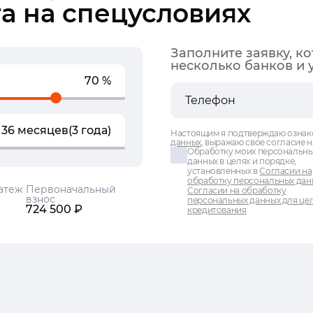
а на спецусловиях
Заполните заявку, к
несколько банков и 
70 %
36 месяцев
(3 года)
Настоящим я подтверждаю ознак
данных
, выражаю свое согласие н
Обработку моих персональн
данных в целях и порядке,
установленных в
Согласии на
обработку персональных дан
атеж
Первоначальный
Согласии на обработку
взнос
персональных данных для це
724 500 ₽
кредитования