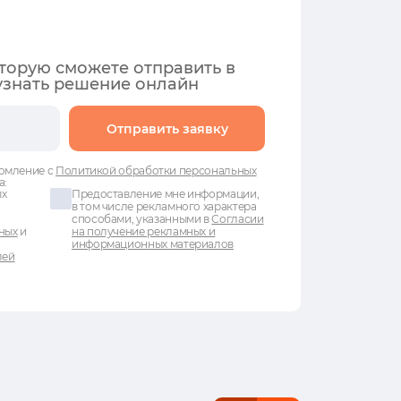
оторую сможете отправить в
узнать решение онлайн
Отправить заявку
омление с
Политикой обработки персональных
а:
ых
Предоставление мне информации,
в том числе рекламного характера
способами, указанными в
Согласии
ных
и
на получение рекламных и
информационных материалов
лей