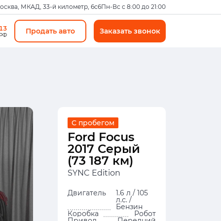
Москва, МКАД, 33-й километр, 6с6
Пн-Вс с 8:00 до 21:00
-13
Продать авто
Заказать звонок
 РФ
С пробегом
Ford Focus
2017 Серый
(73 187 км)
SYNC Edition
Двигатель
1.6 л / 105
л.с. /
Бензин
Коробка
Робот
Привод
Передний