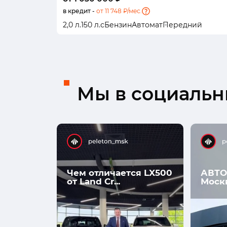
в кредит -
от 11 748 ₽/мес.
2,0 л.
150 л.с
Бензин
Автомат
Передний
Мы в социальны
Чем отличается LX500
АВТО
от Land Cr...
Моск