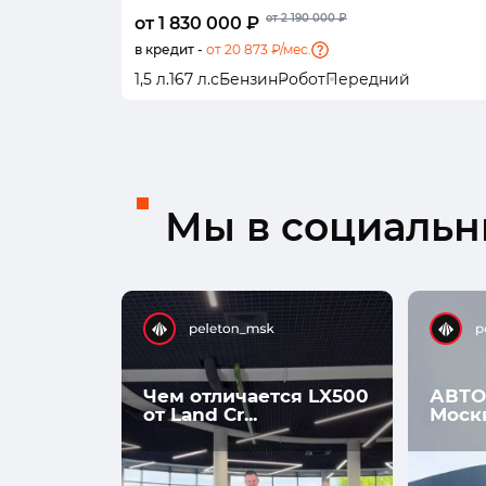
от 2 190 000 ₽
от 1 830 000 ₽
в кредит -
от 20 873 ₽/мес.
1,5 л.
167 л.с
Бензин
Робот
Передний
Мы в социальны
Чем отличается LX500
АВТО
от Land Cr...
Моск