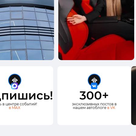
пишись!
300+
ь в центре событий!
эксклюзивных постов в
в MAX
нашем автоблоге
в VK