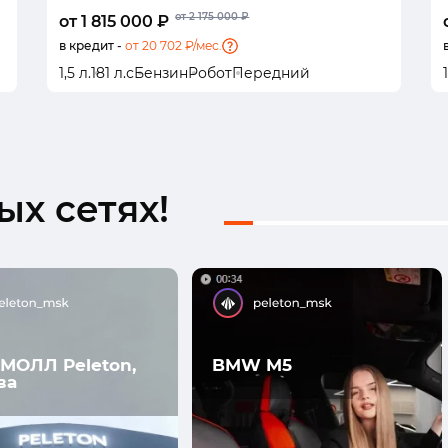
от 2 175 000 ₽
от 1 815 000 ₽
в кредит -
от 20 702 ₽/мес.
1,5 л.
181 л.с
Бензин
Робот
Передний
1
х сетях!
МОЛЛ Peleton,
BMW M5
ва