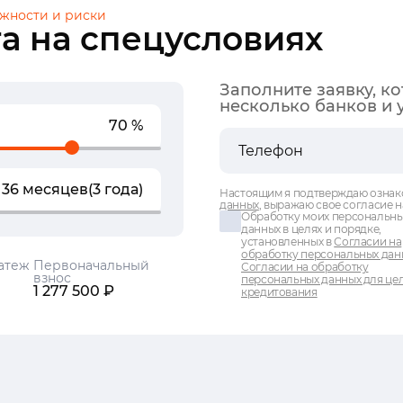
жности и риски
а на спецусловиях
Заполните заявку, к
несколько банков и 
70 %
36 месяцев
(3 года)
Настоящим я подтверждаю ознак
данных
, выражаю свое согласие н
Обработку моих персональн
данных в целях и порядке,
установленных в
Согласии на
обработку персональных дан
атеж
Первоначальный
Согласии на обработку
взнос
персональных данных для це
1 277 500 ₽
кредитования