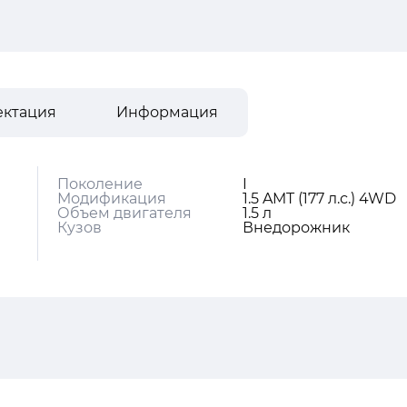
ектация
Информация
Поколение
I
Модификация
1.5 AMT (177 л.с.) 4WD
Объем двигателя
1.5 л
Кузов
Внедорожник