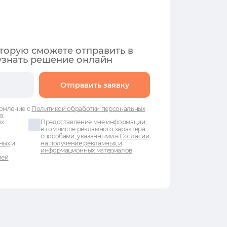
оторую сможете отправить в
узнать решение онлайн
Отправить заявку
омление с
Политикой обработки персональных
а:
ых
Предоставление мне информации,
в том числе рекламного характера
способами, указанными в
Согласии
ных
и
на получение рекламных и
информационных материалов
лей