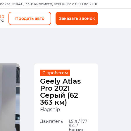
Москва, МКАД, 33-й километр, 6с6
Пн-Вс с 8:00 до 21:00
-13
Продать авто
Заказать звонок
 РФ
С пробегом
Geely Atlas
Pro 2021
Серый (62
363 км)
Flagship
Двигатель
1.5 л / 177
л.с. /
Бензин