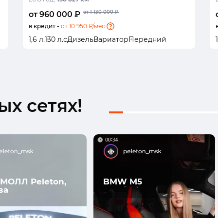
от 1 130 000 ₽
от 960 000 ₽
в кредит -
от 10 950 ₽/мес.
1,6 л.
130 л.с
Дизель
Вариатор
Передний
х сетях!
МОЛЛ Peleton,
BMW M5
ва