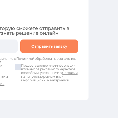
оторую сможете отправить в
узнать решение онлайн
Отправить заявку
омление с
Политикой обработки персональных
а:
ых
Предоставление мне информации,
в том числе рекламного характера
способами, указанными в
Согласии
ных
и
на получение рекламных и
информационных материалов
лей