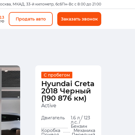
Москва, МКАД, 33-й километр, 6с6
Пн-Вс с 8:00 до 21:00
-13
Продать авто
Заказать звонок
 РФ
С пробегом
Hyundai Creta
2018 Черный
(190 876 км)
Active
Двигатель
1.6 л / 123
л.с. /
Бензин
Коробка
Механика
Привод
Передний