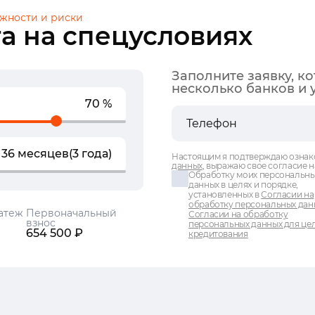
жности и риски
а на спецусловиях
Заполните заявку, к
несколько банков и 
70 %
36 месяцев
(3 года)
Настоящим я подтверждаю ознак
данных
, выражаю свое согласие н
Обработку моих персональн
данных в целях и порядке,
установленных в
Согласии на
обработку персональных дан
атеж
Первоначальный
Согласии на обработку
взнос
персональных данных для це
654 500 ₽
кредитования