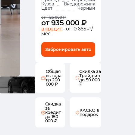
Кузов
Внедорожник
Цвет
Черный
от 1 135 000 ₽
от 935 000 ₽
в кредит
– от 10 665 ₽ /
мес.
Забронировать авто
Общая
Скидка за
выгода
Трейд-ин
до 200
до 50 000
000 ₽
₽
Скидка
за
КАСКО в
кредит
подарок
до 150
000 ₽