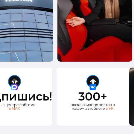
пишись!
300+
ь в центре событий!
эксклюзивных постов в
в MAX
нашем автоблоге
в VK