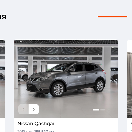
ия
Nissan Qashqai
2015 год,
158 827 км