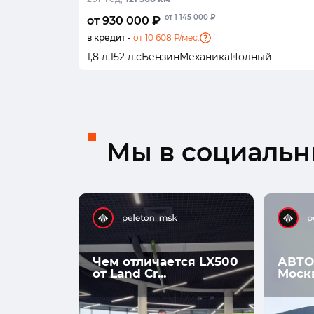
от 1 145 000 ₽
от 930 000 ₽
в кредит -
от 10 608 ₽/мес.
1,8 л.
152 л.с
Бензин
Механика
Полный
Мы в социальны
Чем отличается LX500
АВТО
от Land Cr...
Моск