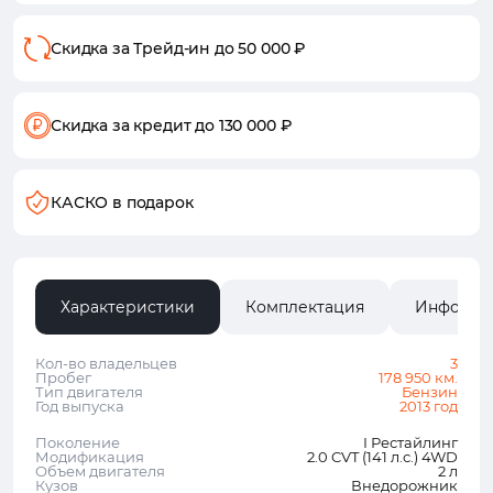
Скидка за Трейд-ин
до 50 000 ₽
Скидка за кредит
до 130 000 ₽
КАСКО в подарок
Характеристики
Комплектация
Информа
Кол-во владельцев
3
Пробег
178 950 км.
Тип двигателя
Бензин
Год выпуска
2013 год
Поколение
I Рестайлинг
Модификация
2.0 CVT (141 л.с.) 4WD
Объем двигателя
2 л
Кузов
Внедорожник