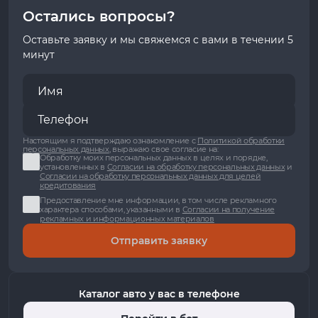
Остались вопросы?
Оставьте заявку и мы свяжемся с вами в течении 5
минут
Настоящим я подтверждаю ознакомление с
Политикой обработки
персональных данных
, выражаю свое согласие на:
Обработку моих персональных данных в целях и порядке,
установленных в
Согласии на обработку персональных данных
и
Согласии на обработку персональных данных для целей
кредитования
Предоставление мне информации, в том числе рекламного
характера способами, указанными в
Согласии на получение
рекламных и информационных материалов
Отправить заявку
Каталог авто у вас в телефоне