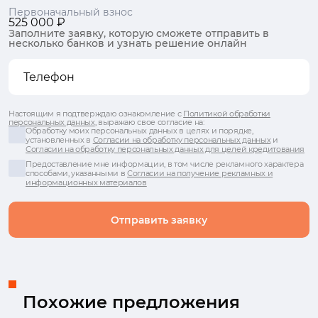
Первоначальный взнос
525 000 ₽
Заполните заявку, которую сможете отправить в
несколько банков и узнать решение онлайн
Настоящим я подтверждаю ознакомление с
Политикой обработки
персональных данных
, выражаю свое согласие на:
Обработку моих персональных данных в целях и порядке,
установленных в
Согласии на обработку персональных данных
и
Согласии на обработку персональных данных для целей кредитования
Предоставление мне информации, в том числе рекламного характера
способами, указанными в
Согласии на получение рекламных и
информационных материалов
Отправить заявку
Похожие предложения