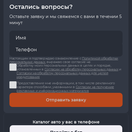
Остались вопросы?
Оставьте заявку и мы свяжемся с вами в течении 5
минут
Настоящим я подтверждаю ознакомление с
Политикой обработки
персональных данных
, выражаю свое согласие на:
Обработку моих персональных данных в целях и порядке,
установленных в
Согласии на обработку персональных данных
и
Согласии на обработку персональных данных для целей
кредитования
Предоставление мне информации, в том числе рекламного
характера способами, указанными в
Согласии на получение
рекламных и информационных материалов
Отправить заявку
Каталог авто у вас в телефоне