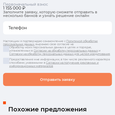
Первоначальный взнос
1 155 000 ₽
Заполните заявку, которую сможете отправить в
несколько банков и узнать решение онлайн
Настоящим я подтверждаю ознакомление с
Политикой обработки
персональных данных
, выражаю свое согласие на:
Обработку моих персональных данных в целях и порядке,
установленных в
Согласии на обработку персональных данных
и
Согласии на обработку персональных данных для целей кредитования
Предоставление мне информации, в том числе рекламного характера
способами, указанными в
Согласии на получение рекламных и
информационных материалов
Отправить заявку
Похожие предложения