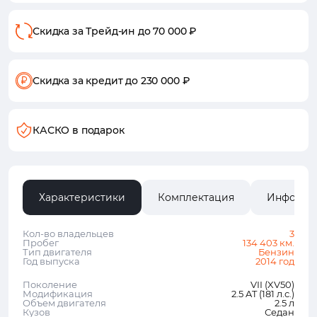
Скидка за Трейд-ин
до 70 000 ₽
Скидка за кредит
до 230 000 ₽
КАСКО в подарок
Характеристики
Комплектация
Информа
Кол-во владельцев
3
Пробег
134 403 км.
Тип двигателя
Бензин
Год выпуска
2014 год
Поколение
VII (XV50)
Модификация
2.5 AT (181 л.с.)
Объем двигателя
2.5 л
Кузов
Седан