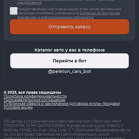
кредитования
Предоставление мне информации, в том числе рекламного
характера способами, указанными в
Согласии на получение
рекламных и информационных материалов
Отправить заявку
Каталог авто у вас в телефоне
Перейти в бот
@peleton_cars_bot
© 2025, все права защищены
Политика конфиденциальности
Пользовательское соглашение
Публичная оферта о заключении договора купли-продажи
Условия акции
Общество с ограниченной ответственностью «Пелетон», ИНН
7751294798, ОГРН 1247700093960, Юридический адрес 108820, г.
Москва, МКАД 44-й км , влд. 1 стр. 2. * Обращаем Ваше внимание на
то, что вся представленная на сайте информация, носит
информационный характер и ни при каких условиях не является