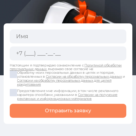
Настоящим я подтверждаю ознакомление с
Политикой обработки
персональных данных
, выражаю свое согласие на:
Обработку моих персональных данных в целях и порядке,
установленных в
Согласии на обработку персональных данных
и
Согласии на обработку персональных данных для целей
кредитования
Предоставление мне информации, в том числе рекламного
характера способами, указанными в
Согласии на получение
рекламных и информационных материалов
Отправить заявку