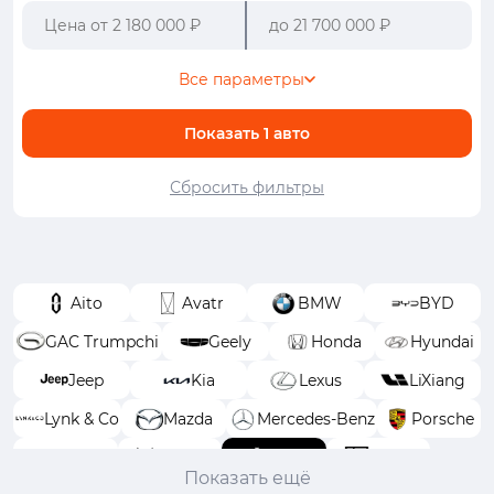
Все параметры
Показать
1
авто
Сбросить фильтры
Aito
Avatr
BMW
BYD
GAC Trumpchi
Geely
Honda
Hyundai
Jeep
Kia
Lexus
LiXiang
Lynk & Co
Mazda
Mercedes-Benz
Porsche
Toyota
Voyah
Wey
Zeekr
Показать ещё