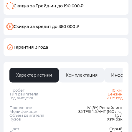
Скидка за Трейд-ин
до 190 000 ₽
Скидка за кредит
до 380 000 ₽
Гарантия 3 года
Характеристики
Комплектация
Информа
Пробег
10 км.
Тип двигателя
Бензин
Год выпуска
2025 год
Поколение
IV (8Y) Рестайлинг
Модификация
35 TFSI 1.5 AMT (160 л.с.)
Объем двигателя
1.5 л
Кузов
Хэтчбэк
Цвет
Серый