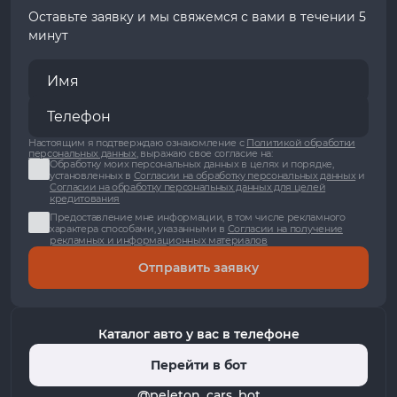
Оставьте заявку и мы свяжемся с вами в течении 5
минут
Настоящим я подтверждаю ознакомление с
Политикой обработки
персональных данных
, выражаю свое согласие на:
Обработку моих персональных данных в целях и порядке,
установленных в
Согласии на обработку персональных данных
и
Согласии на обработку персональных данных для целей
кредитования
Предоставление мне информации, в том числе рекламного
характера способами, указанными в
Согласии на получение
рекламных и информационных материалов
Отправить заявку
Каталог авто у вас в телефоне
Перейти в бот
@peleton_cars_bot