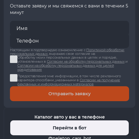
Оставьте заявку и мы свяжемся с вами в течении 5
минут
Настоящим я подтверждаю ознакомление с
Политикой обработки
персональных данных
, выражаю свое согласие на:
Обработку моих персональных данных в целях и порядке,
установленных в
Согласии на обработку персональных данных
и
Согласии на обработку персональных данных для целей
кредитования
Предоставление мне информации, в том числе рекламного
характера способами, указанными в
Согласии на получение
рекламных и информационных материалов
Отправить заявку
Каталог авто у вас в телефоне
Перейти в бот
@peleton_cars_bot