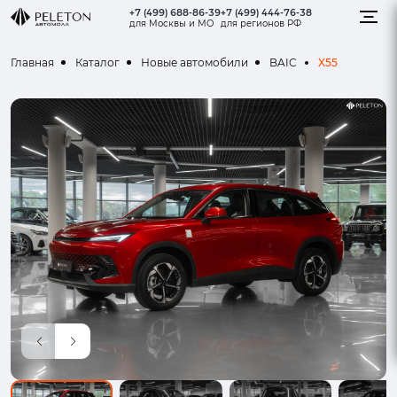
+7 (499) 688-86-39
+7 (499) 444-76-38
для Москвы и МО
для регионов РФ
X55
Главная
Каталог
Новые автомобили
BAIC