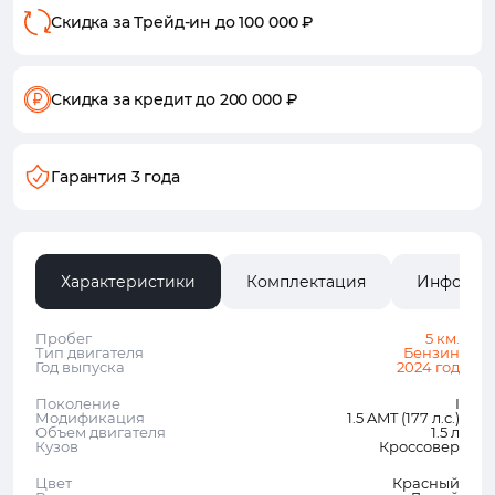
Скидка за Трейд-ин
до 100 000 ₽
Скидка за кредит
до 200 000 ₽
Гарантия 3 года
Характеристики
Комплектация
Информа
Пробег
5 км.
Тип двигателя
Бензин
Год выпуска
2024 год
Поколение
I
Модификация
1.5 AMT (177 л.с.)
Объем двигателя
1.5 л
Кузов
Кроссовер
Цвет
Красный