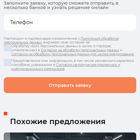
Заполните заявку, которую сможете отправить в
несколько банков и узнать решение онлайн
Настоящим я подтверждаю ознакомление с
Политикой обработки
персональных данных
, выражаю свое согласие на:
Обработку моих персональных данных в целях и порядке,
установленных в
Согласии на обработку персональных данных
и
Согласии на обработку персональных данных для целей кредитования
Предоставление мне информации, в том числе рекламного характера
способами, указанными в
Согласии на получение рекламных и
информационных материалов
Отправить заявку
Похожие предложения