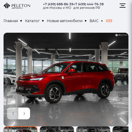
+7 (499) 688-86-39
+7 (499) 444-76-38
для Москвы и МО
для регионов РФ
X55
Главная
Каталог
Новые автомобили
BAIC