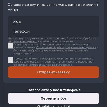
Оставьте заявку и мы свяжемся с вами в течении 5
минут
Настоящим я подтверждаю ознакомление с
Политикой обработки
персональных данных
, выражаю свое согласие на:
Обработку моих персональных данных в целях и порядке,
установленных в
Согласии на обработку персональных данных
и
Согласии на обработку персональных данных для целей
кредитования
Предоставление мне информации, в том числе рекламного
характера способами, указанными в
Согласии на получение
рекламных и информационных материалов
Отправить заявку
Каталог авто у вас в телефоне
Перейти в бот
@peleton_cars_bot