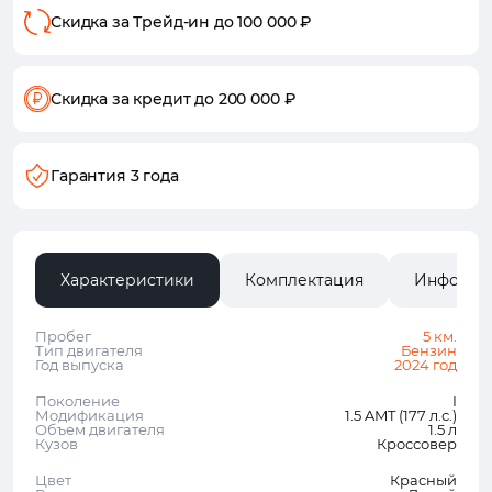
Скидка за Трейд-ин
до 100 000 ₽
Скидка за кредит
до 200 000 ₽
Гарантия 3 года
Характеристики
Комплектация
Информа
Пробег
5 км.
Тип двигателя
Бензин
Год выпуска
2024 год
Поколение
I
Модификация
1.5 AMT (177 л.с.)
Объем двигателя
1.5 л
Кузов
Кроссовер
Цвет
Красный