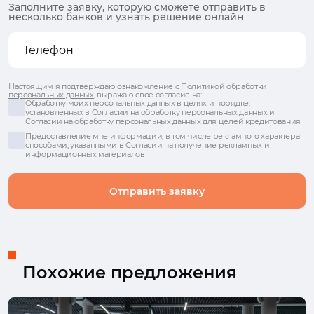
Заполните заявку, которую сможете отправить в
несколько банков и узнать решение онлайн
Настоящим я подтверждаю ознакомление с
Политикой обработки
персональных данных
, выражаю свое согласие на:
Обработку моих персональных данных в целях и порядке,
установленных в
Согласии на обработку персональных данных
и
Согласии на обработку персональных данных для целей кредитования
Предоставление мне информации, в том числе рекламного характера
способами, указанными в
Согласии на получение рекламных и
информационных материалов
Отправить заявку
Похожие предложения