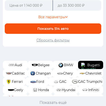
Все параметры
Показать
514
авто
Сбросить фильтры
Audi
Belgee
BMW
Bugatti
Cadillac
Changan
Chery
Chevrolet
Ferrari
Ford
GAC
GAC Trumpchi
Geely
Honda
Hyundai
Infiniti
Isuzu
Jeep
Jetour
Kaiyi
Показать ещё