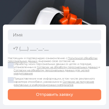
Настоящим я подтверждаю ознакомление с
Политикой обработки
персональных данных
, выражаю свое согласие на:
Обработку моих персональных данных в целях и порядке,
установленных в
Согласии на обработку персональных данных
и
Согласии на обработку персональных данных для целей
кредитования
Предоставление мне информации, в том числе рекламного
характера способами, указанными в
Согласии на получение
рекламных и информационных материалов
Отправить заявку