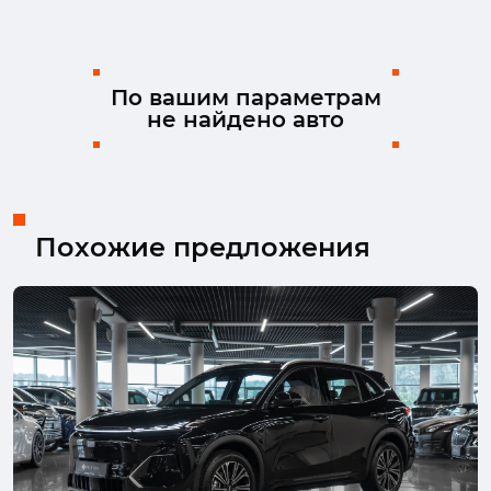
Kia
Land Rover
Lexus
Mazda
Mercedes-Benz
MINI
Mitsubishi
Nissan
Ram
Skoda
Solaris
Suzuki
По вашим параметрам
не найдено авто
TENET
Toyota
Volkswagen
Volvo
Похожие предложения