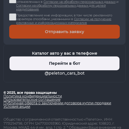
установленных в
Согласии на обработку персональных данных
и
Согласии на обработку персональных данных для целей
кредитования
Предоставление мне информации, в том числе рекламного
характера способами, указанными в
Согласии на получение
рекламных и информационных материалов
Отправить заявку
Каталог авто у вас в телефоне
Перейти в бот
@peleton_cars_bot
© 2025, все права защищены
Политика конфиденциальности
Пользовательское соглашение
Публичная оферта о заключении договора купли-продажи
Условия акции
Общество с ограниченной ответственностью «Пелетон», ИНН
7751294798, ОГРН 1247700093960, Юридический адрес 108820, г.
Москва, МКАД 44-й км , влд. 1 стр. 2. * Обращаем Ваше внимание на