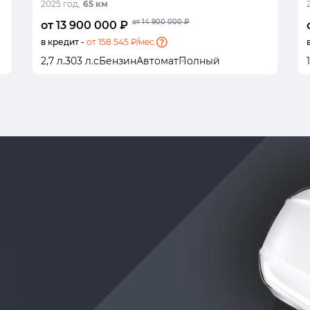
2025 год,
65 км
от 14 900 000 ₽
от 13 900 000 ₽
в кредит -
от 158 545 ₽/мес.
2,7 л.
303 л.с
Бензин
Автомат
Полный
1