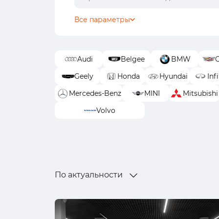
Все параметры
Audi
Belgee
BMW
C
Geely
Honda
Hyundai
Infi
Mercedes-Benz
MINI
Mitsubishi
Volvo
По актуальности