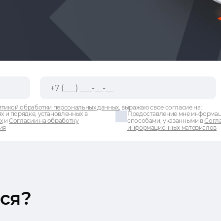
тикой обработки персональных данных
, выражаю свое согласие на:
х и порядке, установленных в
Предоставление мне информаци
х
и
Согласии на обработку
способами, указанными в
Согла
ия
информационных материалов
ся?