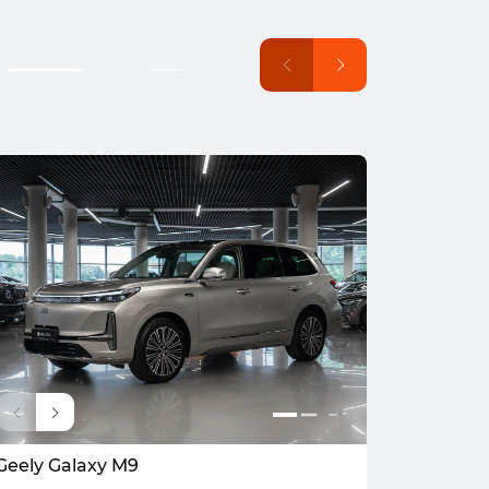
Geely Galaxy M9
Volkswa