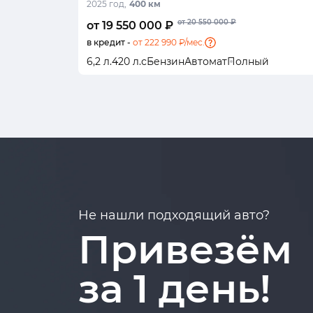
2025 год,
400 км
от 20 550 000 ₽
от 19 550 000 ₽
в кредит -
от 222 990 ₽/мес.
6,2 л.
420 л.с
Бензин
Автомат
Полный
Не нашли подходящий авто?
Привезём
за 1 день!