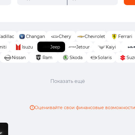
adillac
Changan
Chery
Chevrolet
Ferrari
niti
Isuzu
Jeep
Jetour
Kaiyi
Nissan
Ram
Skoda
Solaris
Suz
Показать ещё
Оценивайте свои финансовые возможности