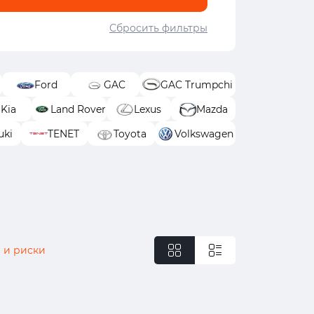
Сбросить фильтры
Ford
GAC
GAC Trumpchi
Kia
Land Rover
Lexus
Mazda
uki
TENET
Toyota
Volkswagen
 и риски