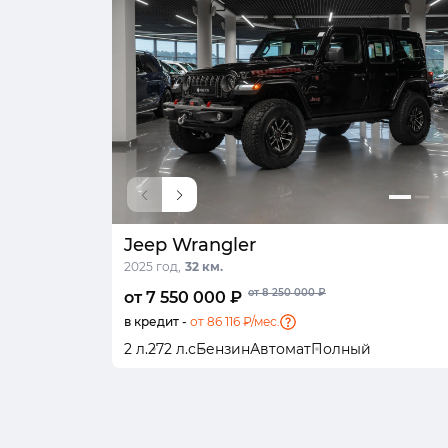
Jeep Wrangler
2025 год,
32 км.
от 8 250 000 ₽
от 7 550 000 ₽
в кредит -
от 86 116 ₽/мес.
2 л.
272 л.с
Бензин
Автомат
Полный