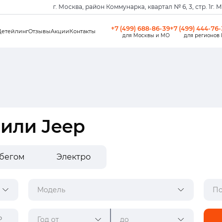
г. Москва, район Коммунарка, квартал № 6, 3, стр. 1
г. 
+7 (499) 688-86-39
+7 (499) 444-76
Детейлинг
Отзывы
Акции
Контакты
для Москвы и МО
для регионов
или Jeep
обегом
Электро
Модель
По
Год от
до