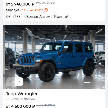
от 6 490 000 ₽
от 5 740 000 ₽
в кредит -
от 65 471 ₽/мес.
3.6 л.
285 л.с
Бензин
Автомат
Полный
Jeep Wrangler
2023 год,
21 950 км.
от 5 240 000 ₽
от 4 500 000 ₽