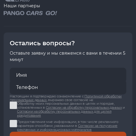
Наши партнеры
Остались вопросы?
Оставьте заявку и мы свяжемся с вами в течении 5
минут
Настоящим я подтверждаю ознакомление с
Политикой обработки
персональных данных
, выражаю свое согласие на:
Обработку моих персональных данных в целях и порядке,
установленных в
Согласии на обработку персональных данных
и
Согласии на обработку персональных данных для целей
кредитования
Предоставление мне информации, в том числе рекламного
характера способами, указанными в
Согласии на получение
рекламных и информационных материалов