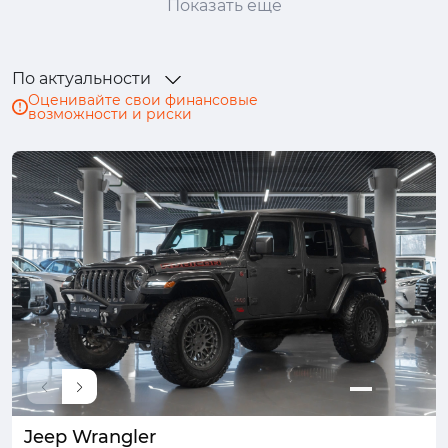
Показать ещё
Ford
GAC
GAC Trumpchi
Geely
Genesis
Haval
Honda
Hongqi
По актуальности
Hyundai
Infiniti
Isuzu
JAC
Оценивайте свои финансовые
возможности и риски
Jaguar
Jeep
Jetour
Kaiyi
Kia
Lada (ВАЗ)
Land Rover
Lexus
LiXiang
Lynk & Co
Mazda
Mercedes-Benz
MINI
Mitsubishi
Nissan
Omoda
Opel
Peugeot
Porsche
Ram
Renault
Skoda
Solaris
Subaru
Suzuki
SWM
Tank
TENET
Toyota
Volkswagen
Volvo
Voyah
Wey
Zeekr
Москвич
УАЗ
Jeep Wrangler