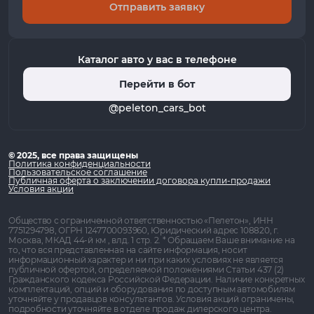
Отправить заявку
Каталог авто у вас в телефоне
Перейти в бот
@peleton_cars_bot
© 2025, все права защищены
Политика конфиденциальности
Пользовательское соглашение
Публичная оферта о заключении договора купли-продажи
Условия акции
Общество с ограниченной ответственностью «Пелетон», ИНН
7751294798, ОГРН 1247700093960, Юридический адрес 108820, г.
Москва, МКАД 44-й км , влд. 1 стр. 2. * Обращаем Ваше внимание на
то, что вся представленная на сайте информация, носит
информационный характер и ни при каких условиях не является
публичной офертой, определяемой положениями Статьи 437 (2)
Гражданского кодекса Российской Федерации. Наличие конкретных
комплектаций, опций и оборудования по доступным автомобилям
уточняйте у продавцов консультантов. Условия акций ограничены,
подробности уточняйте в отделе продаж дилерского центра.