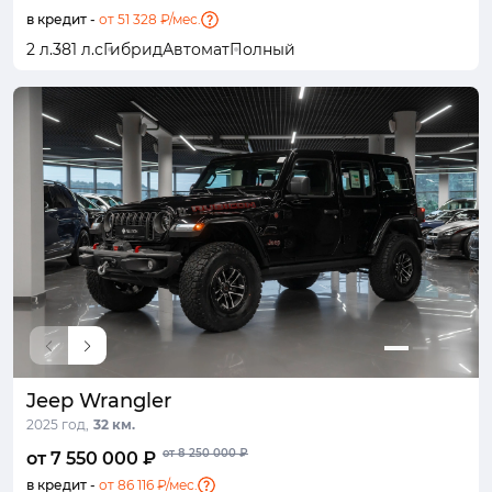
в кредит -
от 51 328 ₽/мес.
2 л.
381 л.с
Гибрид
Автомат
Полный
Jeep Wrangler
2025 год,
32 км.
от 8 250 000 ₽
от 7 550 000 ₽
в кредит -
от 86 116 ₽/мес.