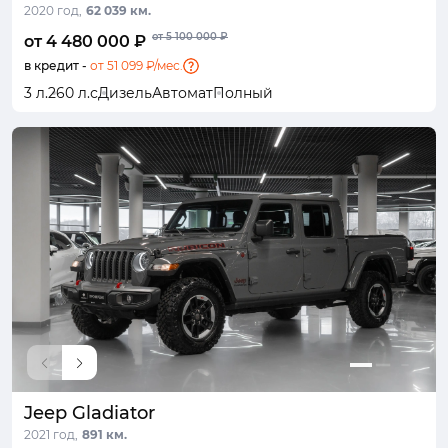
2020 год,
62 039 км.
от 5 100 000 ₽
от 4 480 000 ₽
в кредит -
от 51 099 ₽/мес.
3 л.
260 л.с
Дизель
Автомат
Полный
Jeep Gladiator
2021 год,
891 км.