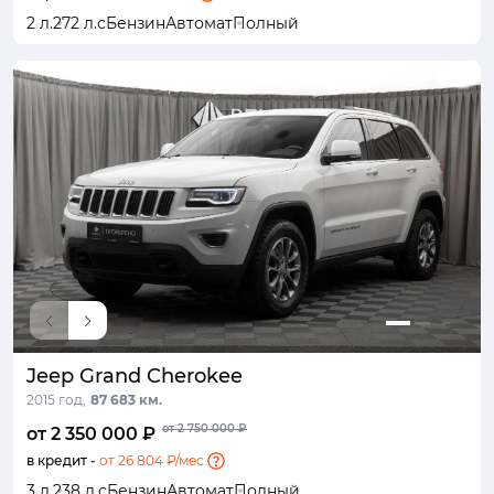
2 л.
272 л.с
Бензин
Автомат
Полный
Jeep Grand Cherokee
2015 год,
87 683 км.
от 2 750 000 ₽
от 2 350 000 ₽
в кредит -
от 26 804 ₽/мес.
3 л.
238 л.с
Бензин
Автомат
Полный