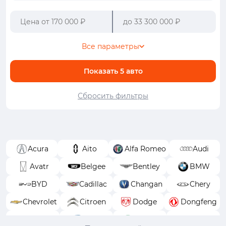
Все параметры
Показать
5
авто
Сбросить фильтры
Acura
Aito
Alfa Romeo
Audi
Avatr
Belgee
Bentley
BMW
BYD
Cadillac
Changan
Chery
Chevrolet
Citroen
Dodge
Dongfeng
EXEED
FAW
Ferrari
Fiat