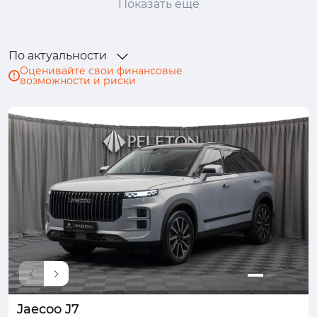
Показать ещё
Ford
GAC
GAC Trumpchi
Geely
Genesis
Haval
Honda
Hongqi
По актуальности
Hyundai
Infiniti
Isuzu
JAC
Оценивайте свои финансовые
возможности и риски
Jaecoo
Jaguar
Jeep
Jetour
Kaiyi
Kia
Lada (ВАЗ)
Land Rover
Lexus
LiXiang
Lynk & Co
Mazda
Mercedes-Benz
MINI
Mitsubishi
Nissan
Omoda
Opel
Peugeot
Porsche
Ram
Renault
Skoda
Solaris
Subaru
Suzuki
SWM
Tank
TENET
Toyota
Volkswagen
Volvo
Voyah
Wey
Zeekr
Москвич
Jaecoo J7
УАЗ