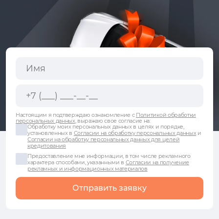
Настоящим я подтверждаю ознакомление с
Политикой обработки
персональных данных
, выражаю свое согласие на:
Обработку моих персональных данных в целях и порядке,
установленных в
Согласии на обработку персональных данных
и
Согласии на обработку персональных данных для целей
кредитования
Предоставление мне информации, в том числе рекламного
характера способами, указанными в
Согласии на получение
рекламных и информационных материалов
Отправить заявку