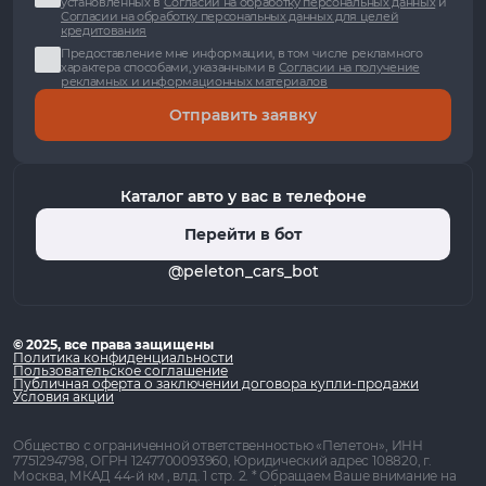
установленных в
Согласии на обработку персональных данных
и
Согласии на обработку персональных данных для целей
кредитования
Предоставление мне информации, в том числе рекламного
характера способами, указанными в
Согласии на получение
рекламных и информационных материалов
Отправить заявку
Каталог авто у вас в телефоне
Перейти в бот
@peleton_cars_bot
© 2025, все права защищены
Политика конфиденциальности
Пользовательское соглашение
Публичная оферта о заключении договора купли-продажи
Условия акции
Общество с ограниченной ответственностью «Пелетон», ИНН
7751294798, ОГРН 1247700093960, Юридический адрес 108820, г.
Москва, МКАД 44-й км , влд. 1 стр. 2. * Обращаем Ваше внимание на