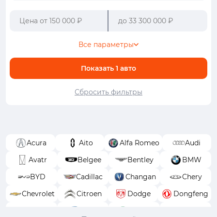
Все параметры
Показать
1
авто
Сбросить фильтры
Acura
Aito
Alfa Romeo
Audi
Avatr
Belgee
Bentley
BMW
BYD
Cadillac
Changan
Chery
Chevrolet
Citroen
Dodge
Dongfeng
EXEED
FAW
Ferrari
Fiat