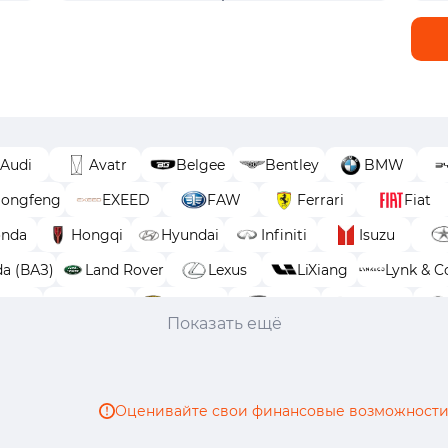
Audi
Avatr
Belgee
Bentley
BMW
ongfeng
EXEED
FAW
Ferrari
Fiat
nda
Hongqi
Hyundai
Infiniti
Isuzu
da (ВАЗ)
Land Rover
Lexus
LiXiang
Lynk & C
Opel
Peugeot
Porsche
Ram
Renault
Показать ещё
oyota
Volkswagen
Volvo
Voyah
Wey
Оценивайте свои финансовые возможности