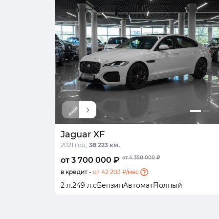
Jaguar XF
2021 год,
38 223 км.
от 4 350 000 ₽
от 3 700 000 ₽
в кредит -
от 42 203 ₽/мес.
2 л.
249 л.с
Бензин
Автомат
Полный