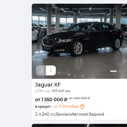
Jaguar XF
2016 год,
107 441 км.
от 1 910 000 ₽
от 1 550 000 ₽
в кредит -
от 17 679 ₽/мес.
2 л.
240 л.с
Бензин
Автомат
Задний