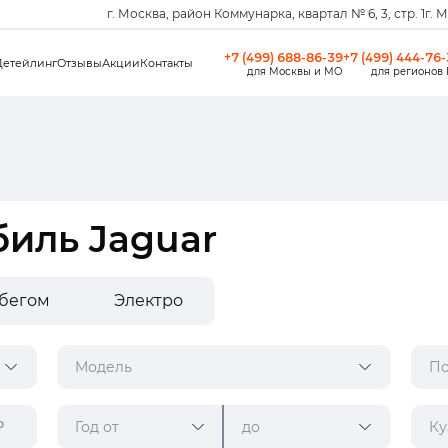
г. Москва, район Коммунарка, квартал № 6, 3, стр. 1
г. 
+7 (499) 688-86-39
+7 (499) 444-76
Детейлинг
Отзывы
Акции
Контакты
для Москвы и МО
для регионов
биль Jaguar
обегом
Электро
Модель
По
Год от
до
Ку