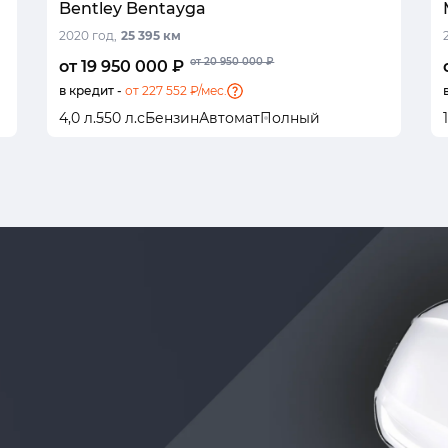
Bentley Bentayga
2020 год,
25 395 км
от 20 950 000 ₽
от 19 950 000 ₽
в кредит -
от 227 552 ₽/мес.
4,0 л.
550 л.с
Бензин
Автомат
Полный
1