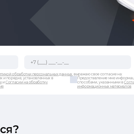
тикой обработки персональных данных
, выражаю свое согласие на:
х и порядке, установленных в
Предоставление мне информаци
х
и
Согласии на обработку
способами, указанными в
Согла
ия
информационных материалов
ся?