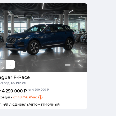
aguar F-Pace
21 год,
65 192 км.
от 4 900 000 ₽
т 4 250 000 ₽
кредит -
от 48 476 ₽/мес.
л.
199 л.с
Дизель
Автомат
Полный