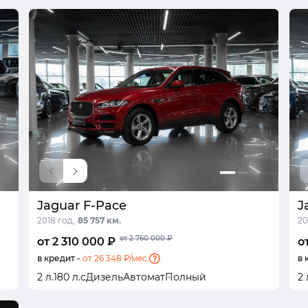
Jaguar F-Pace
J
2018 год,
85 757 км.
20
от 2 760 000 ₽
от 2 310 000 ₽
о
в кредит -
от 26 348 ₽/мес.
в 
2 л.
180 л.с
Дизель
Автомат
Полный
2 