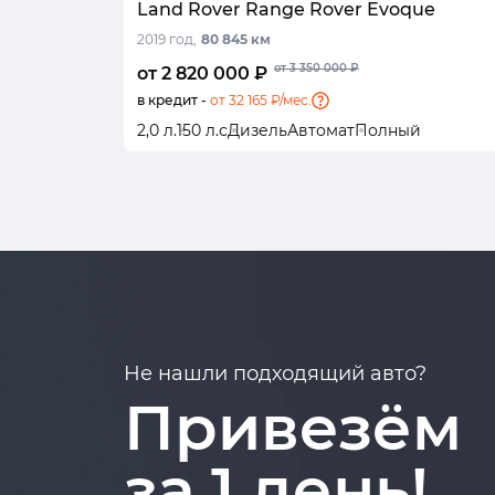
Land Rover Range Rover Evoque
2019 год,
80 845 км
от 3 350 000 ₽
от 2 820 000 ₽
в кредит -
от 32 165 ₽/мес.
2,0 л.
150 л.с
Дизель
Автомат
Полный
Не нашли подходящий авто?
Привезём
за 1 день!