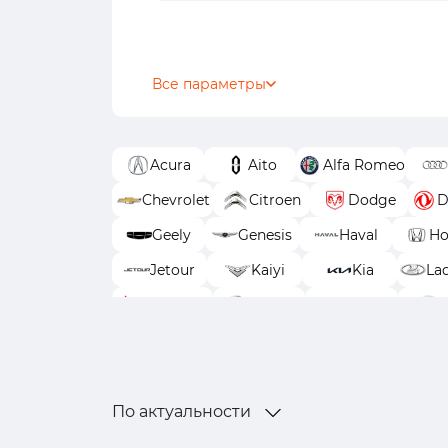
Все параметры
Acura
Aito
Alfa Romeo
Chevrolet
Citroen
Dodge
D
Geely
Genesis
Haval
Ho
Jetour
Kaiyi
Kia
La
Mitsubishi
Nissan
Omoda
SWM
Tank
TENET
T
По актуальности