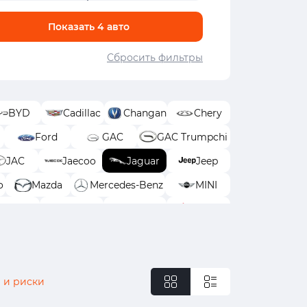
Показать
4
авто
Сбросить фильтры
BYD
Cadillac
Changan
Chery
Ford
GAC
GAC Trumpchi
JAC
Jaecoo
Jaguar
Jeep
o
Mazda
Mercedes-Benz
MINI
Skoda
Solaris
Subaru
Suzuki
Zeekr
Москвич
УАЗ
 и риски