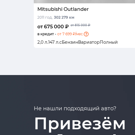
Mitsubishi Outlander
2011 год,
302 279 км
от 815 000 ₽
от 675 000 ₽
в кредит -
от 7 699 ₽/мес.
2,0 л.
147 л.с
Бензин
Вариатор
Полный
Не нашли подходящий авто?
Привезём