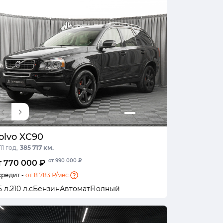
olvo XC90
11 год,
385 717 км.
от 990 000 ₽
т 770 000 ₽
кредит -
от 8 783 ₽/мес.
5 л.
210 л.с
Бензин
Автомат
Полный