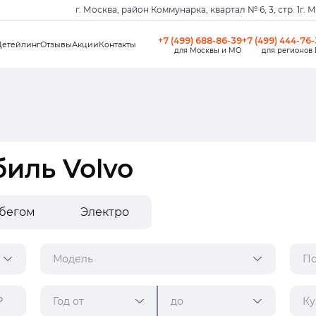
г. Москва, район Коммунарка, квартал № 6, 3, стр. 1
г. 
+7 (499) 688-86-39
+7 (499) 444-76
Детейлинг
Отзывы
Акции
Контакты
для Москвы и МО
для регионов
иль Volvo
обегом
Электро
Модель
По
Год от
до
Ку