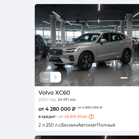
Volvo XC60
2024 год,
24 011 км.
от 4 880 000 ₽
от 4 280 000 ₽
в кредит -
от 48 818 ₽/мес.
2 л.
250 л.с
Бензин
Автомат
Полный