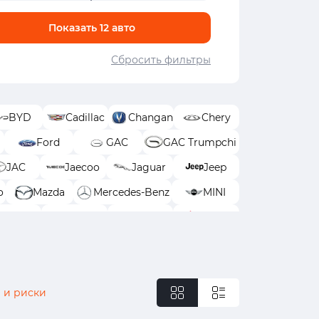
Показать
12
авто
Сбросить фильтры
BYD
Cadillac
Changan
Chery
Ford
GAC
GAC Trumpchi
JAC
Jaecoo
Jaguar
Jeep
o
Mazda
Mercedes-Benz
MINI
Skoda
Solaris
Subaru
Suzuki
Zeekr
Москвич
УАЗ
 и риски