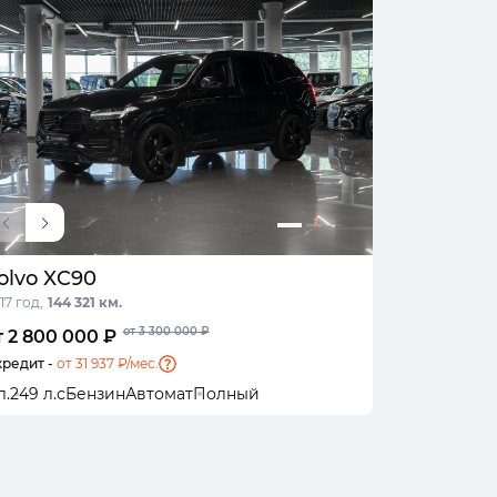
olvo XC90
17 год,
144 321 км.
от 3 300 000 ₽
т 2 800 000 ₽
кредит -
от 31 937 ₽/мес.
л.
249 л.с
Бензин
Автомат
Полный