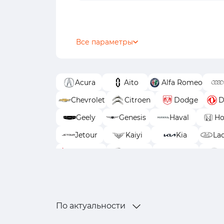
Все параметры
Acura
Aito
Alfa Romeo
Chevrolet
Citroen
Dodge
D
Geely
Genesis
Haval
Ho
Jetour
Kaiyi
Kia
La
Mitsubishi
Nissan
Omoda
SWM
Tank
TENET
T
По актуальности