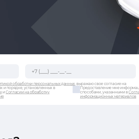
тикой обработки персональных данных
, выражаю свое согласие на:
х и порядке, установленных в
Предоставление мне информаци
х
и
Согласии на обработку
способами, указанными в
Согла
ия
информационных материалов