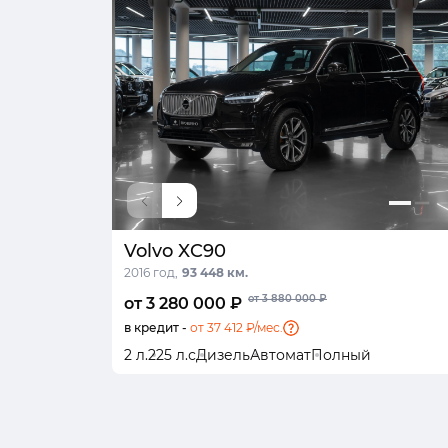
Volvo XC90
2016 год,
93 448 км.
от 3 880 000 ₽
от 3 280 000 ₽
в кредит -
от 37 412 ₽/мес.
2 л.
225 л.с
Дизель
Автомат
Полный