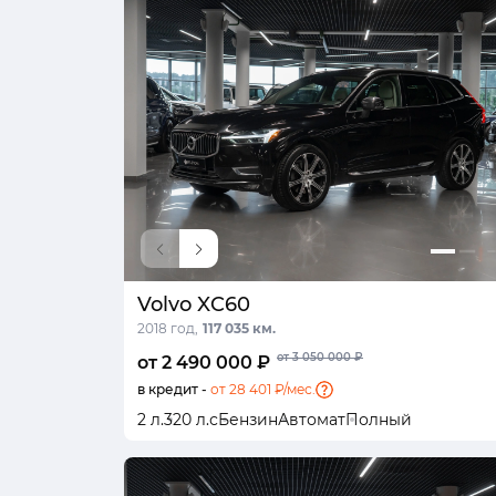
Volvo XC60
2018 год,
117 035 км.
от 3 050 000 ₽
от 2 490 000 ₽
в кредит -
от 28 401 ₽/мес.
2 л.
320 л.с
Бензин
Автомат
Полный