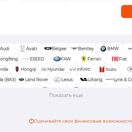
Audi
Avatr
Belgee
Bentley
BMW
ongfeng
EXEED
FAW
Ferrari
Fiat
nda
Hongqi
Hyundai
Infiniti
Isuzu
da (ВАЗ)
Land Rover
Lexus
LiXiang
Lynk & C
Opel
Peugeot
Porsche
Ram
Renault
Показать ещё
oyota
Volkswagen
Volvo
Voyah
Wey
Оценивайте свои финансовые возможности