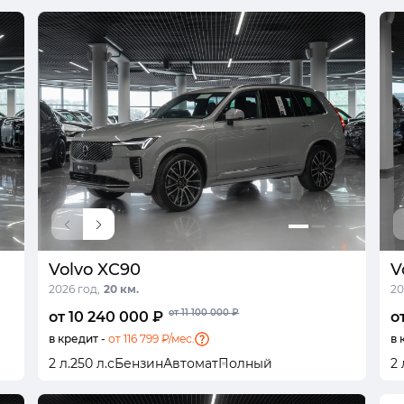
Volvo XC90
V
2026 год,
20 км.
20
от 11 100 000 ₽
от 10 240 000 ₽
о
в кредит -
от 116 799 ₽/мес.
в 
2 л.
250 л.с
Бензин
Автомат
Полный
2 