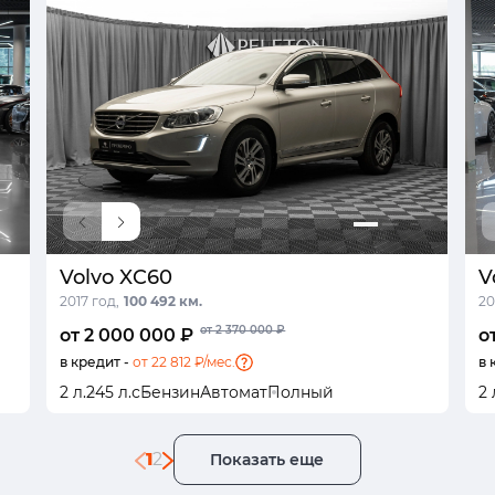
Volvo XC60
V
2017 год,
100 492 км.
20
от 2 370 000 ₽
от 2 000 000 ₽
о
в кредит -
от 22 812 ₽/мес.
в 
2 л.
245 л.с
Бензин
Автомат
Полный
2 
1
2
Показать еще