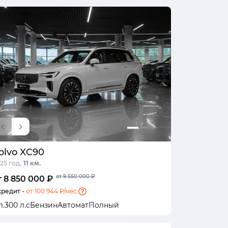
olvo XC90
25 год,
11 км.
от 9 550 000 ₽
т 8 850 000 ₽
кредит -
от 100 944 ₽/мес.
л.
300 л.с
Бензин
Автомат
Полный