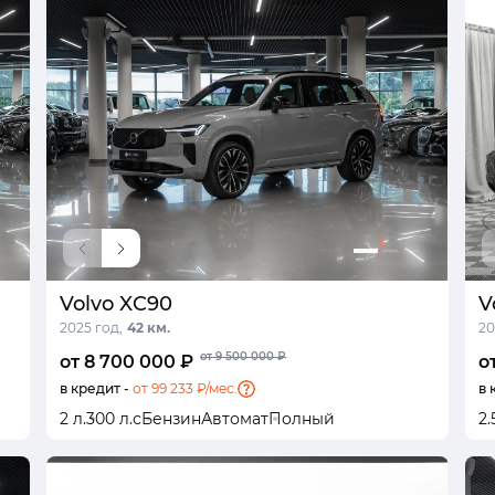
Volvo XC90
V
2025 год,
42 км.
20
от 9 500 000 ₽
от 8 700 000 ₽
о
в кредит -
от 99 233 ₽/мес.
в 
2 л.
300 л.с
Бензин
Автомат
Полный
2.