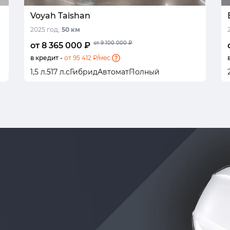
Voyah Taishan
2025 год,
50 км
от 9 100 000 ₽
от 8 365 000 ₽
в кредит -
от 95 412 ₽/мес.
1,5 л.
517 л.с
Гибрид
Автомат
Полный