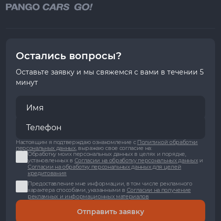
Остались вопросы?
Оставьте заявку и мы свяжемся с вами в течении 5
минут
Настоящим я подтверждаю ознакомление с
Политикой обработки
персональных данных
, выражаю свое согласие на:
Обработку моих персональных данных в целях и порядке,
установленных в
Согласии на обработку персональных данных
и
Согласии на обработку персональных данных для целей
кредитования
Предоставление мне информации, в том числе рекламного
характера способами, указанными в
Согласии на получение
рекламных и информационных материалов
Отправить заявку