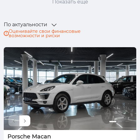
Показать ещё
Ford
GAC
GAC Trumpchi
Geely
Genesis
Haval
Honda
Hongqi
По актуальности
Hyundai
Infiniti
Isuzu
JAC
Оценивайте свои финансовые
возможности и риски
Jaecoo
Jaguar
Jeep
Jetour
Kaiyi
Kia
Lada (ВАЗ)
Land Rover
Lexus
LiXiang
Lynk & Co
Mazda
Mercedes-Benz
MINI
Mitsubishi
Nissan
Omoda
Opel
Peugeot
Porsche
Ram
Renault
Skoda
Solaris
Subaru
Suzuki
SWM
Tank
TENET
Toyota
Volkswagen
Volvo
Voyah
Wey
Zeekr
Москвич
Porsche Macan
УАЗ