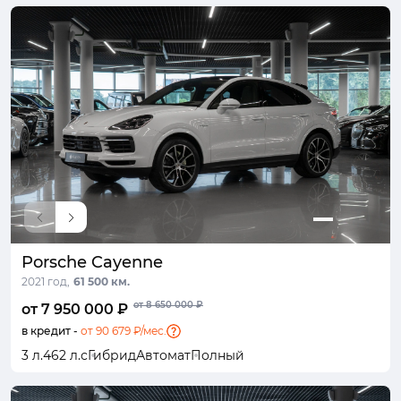
Porsche Cayenne
2021 год,
61 500 км.
от 8 650 000 ₽
от 7 950 000 ₽
в кредит -
от 90 679 ₽/мес.
3 л.
462 л.с
Гибрид
Автомат
Полный