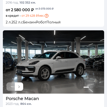
2016 год,
102 352 км.
от 3 075 000 ₽
от 2 580 000 ₽
в кредит -
от 29 428 ₽/мес.
2 л.
252 л.с
Бензин
Робот
Полный
Porsche Macan
2023 год,
864 км.