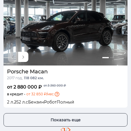
Porsche Macan
2017 год,
118 082 км.
от 3 360 000 ₽
от 2 880 000 ₽
в кредит -
от 32 850 ₽/мес.
2 л.
252 л.с
Бензин
Робот
Полный
Показать еще
1
2