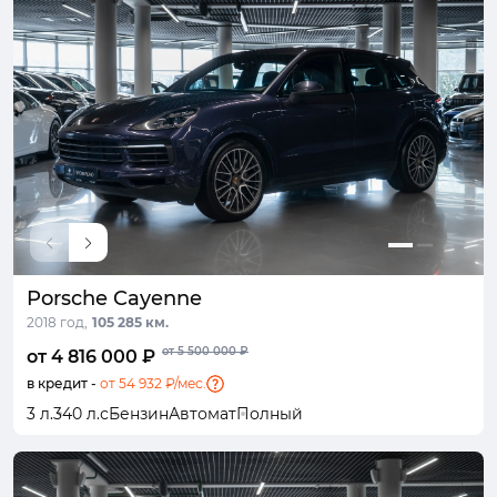
Porsche Cayenne
2018 год,
105 285 км.
от 5 500 000 ₽
от 4 816 000 ₽
в кредит -
от 54 932 ₽/мес.
3 л.
340 л.с
Бензин
Автомат
Полный