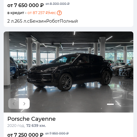
от 8 300 000 ₽
от 7 650 000 ₽
в кредит -
от 87 257 ₽/мес.
2 л.
265 л.с
Бензин
Робот
Полный
Porsche Cayenne
2020 год,
72 639 км.
от 7 950 000 ₽
от 7 250 000 ₽