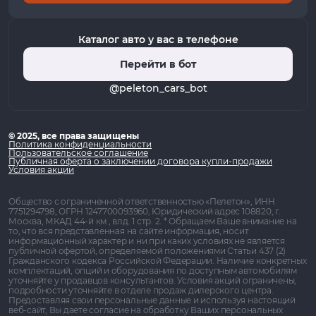
Каталог авто у вас в телефоне
Перейти в бот
@peleton_cars_bot
© 2025, все права защищены
Политика конфиденциальности
Пользовательское соглашение
Публичная оферта о заключении договора купли-продажи
Условия акции
Общество с ограниченной ответственностью «Пелетон», ИНН
7751294798, ОГРН 1247700093960, Юридический адрес 108820, г.
Москва, МКАД 44-й км , влд. 1 стр. 2. * Обращаем Ваше внимание на
то, что вся представленная на сайте информация, носит
информационный характер и ни при каких условиях не является
публичной офертой, определяемой положениями Статьи 437 (2)
Гражданского кодекса Российской Федерации. Наличие конкретных
комплектаций, опций и оборудования по доступным автомобилям
уточняйте у продавцов консультантов. Условия акций ограничены,
подробности уточняйте в отделе продаж дилерского центра.
Предоставляя свои персональные данные и используя настоящий
веб-сайт, Вы даете согласие на обработку Ваших персональных