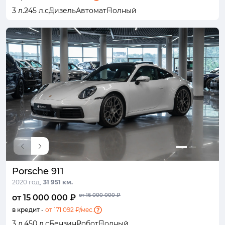
3 л.
245 л.с
Дизель
Автомат
Полный
Porsche 911
2020 год,
31 951 км.
от 16 000 000 ₽
от 15 000 000 ₽
в кредит -
от 171 092 ₽/мес.
3 л.
450 л.с
Бензин
Робот
Полный