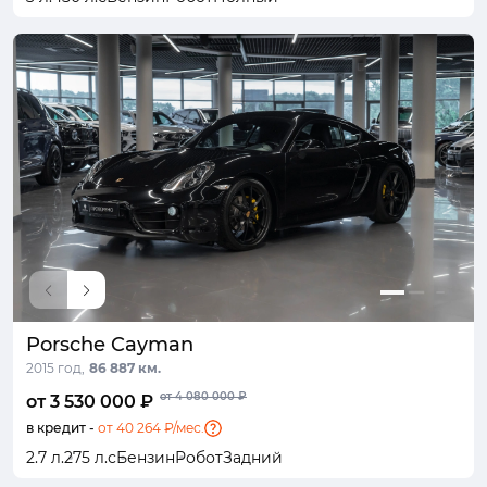
Porsche Cayman
2015 год,
86 887 км.
от 4 080 000 ₽
от 3 530 000 ₽
в кредит -
от 40 264 ₽/мес.
2.7 л.
275 л.с
Бензин
Робот
Задний