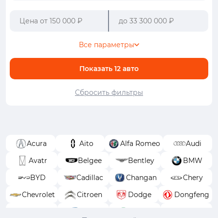
Все параметры
Показать
12
авто
Сбросить фильтры
Acura
Aito
Alfa Romeo
Audi
Avatr
Belgee
Bentley
BMW
BYD
Cadillac
Changan
Chery
Chevrolet
Citroen
Dodge
Dongfeng
EXEED
FAW
Ferrari
Fiat