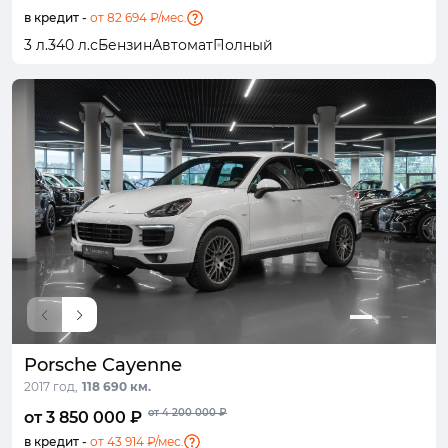
в кредит -
от 82 694 ₽/мес.
3 л.
340 л.с
Бензин
Автомат
Полный
Porsche Cayenne
2017 год,
118 690 км.
от 4 200 000 ₽
от 3 850 000 ₽
в кредит -
от 43 914 ₽/мес.