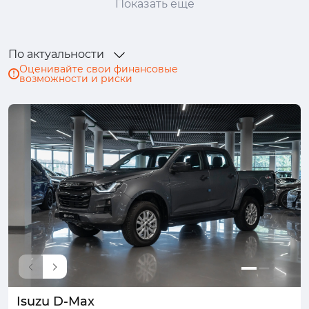
Показать ещё
Ford
GAC
GAC Trumpchi
Geely
Genesis
Haval
Honda
Hongqi
По актуальности
Hyundai
Infiniti
Isuzu
JAC
Оценивайте свои финансовые
возможности и риски
Jaecoo
Jaguar
Jeep
Jetour
Kaiyi
Kia
Lada (ВАЗ)
Land Rover
Lexus
LiXiang
Lynk & Co
Mazda
Mercedes-Benz
MINI
Mitsubishi
Nissan
Omoda
Opel
Peugeot
Porsche
Ram
Renault
Skoda
Solaris
Subaru
Suzuki
SWM
Tank
TENET
Toyota
Volkswagen
Volvo
Voyah
Wey
Zeekr
Москвич
Isuzu D-Max
УАЗ