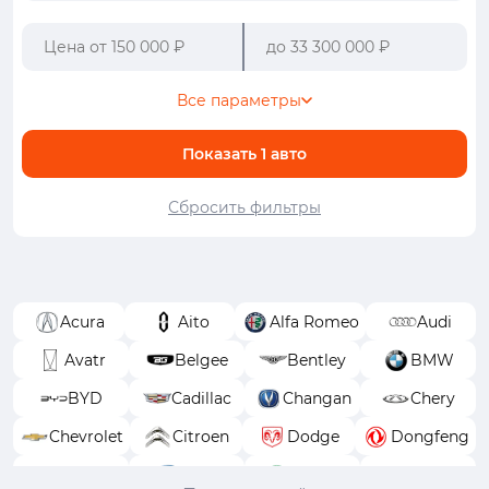
Все параметры
Показать
1
авто
Сбросить фильтры
Acura
Aito
Alfa Romeo
Audi
Avatr
Belgee
Bentley
BMW
BYD
Cadillac
Changan
Chery
Chevrolet
Citroen
Dodge
Dongfeng
EXEED
FAW
Ferrari
Fiat