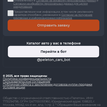
установленных в
Согласии на обработку персональных данных
и
Согласии на обработку персональных данных для целей
кредитования
Предоставление мне информации, в том числе рекламного
характера способами, указанными в
Согласии на получение
рекламных и информационных материалов
Отправить заявку
Каталог авто у вас в телефоне
Перейти в бот
@peleton_cars_bot
© 2025, все права защищены
Политика конфиденциальности
Пользовательское соглашение
Публичная оферта о заключении договора купли-продажи
Условия акции
Общество с ограниченной ответственностью «Пелетон», ИНН
7751294798, ОГРН 1247700093960, Юридический адрес 108820, г.
Москва, МКАД 44-й км , влд. 1 стр. 2. * Обращаем Ваше внимание на