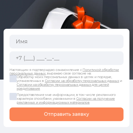
Настоящим я подтверждаю ознакомление с
Политикой обработки
персональных данных
, выражаю свое согласие на:
Обработку моих персональных данных в целях и порядке,
установленных в
Согласии на обработку персональных данных
и
Согласии на обработку персональных данных для целей
кредитования
Предоставление мне информации, в том числе рекламного
характера способами, указанными в
Согласии на получение
рекламных и информационных материалов
Отправить заявку