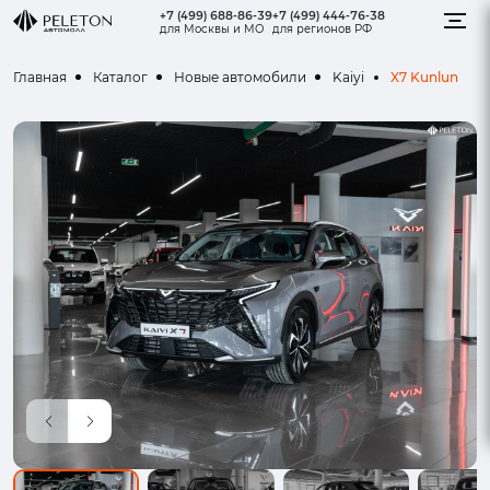
+7 (499) 688-86-39
+7 (499) 444-76-38
для Москвы и МО
для регионов РФ
X7 Kunlun
Главная
Каталог
Новые автомобили
Kaiyi