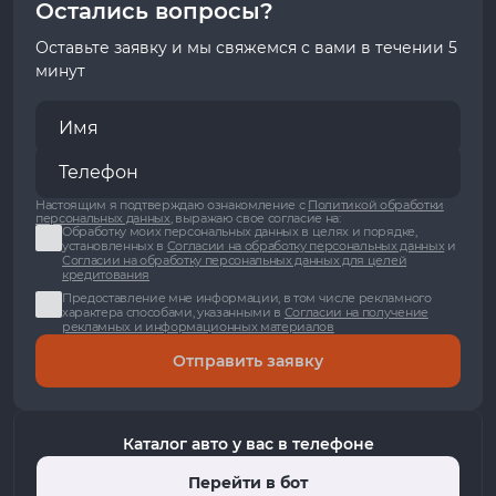
Остались вопросы?
Оставьте заявку и мы свяжемся с вами в течении 5
минут
Настоящим я подтверждаю ознакомление с
Политикой обработки
персональных данных
, выражаю свое согласие на:
Обработку моих персональных данных в целях и порядке,
установленных в
Согласии на обработку персональных данных
и
Согласии на обработку персональных данных для целей
кредитования
Предоставление мне информации, в том числе рекламного
характера способами, указанными в
Согласии на получение
рекламных и информационных материалов
Отправить заявку
Каталог авто у вас в телефоне
Перейти в бот