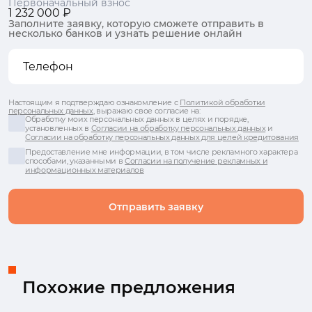
Первоначальный взнос
1 232 000 ₽
Заполните заявку, которую сможете отправить в
несколько банков и узнать решение онлайн
Настоящим я подтверждаю ознакомление с
Политикой обработки
персональных данных
, выражаю свое согласие на:
Обработку моих персональных данных в целях и порядке,
установленных в
Согласии на обработку персональных данных
и
Согласии на обработку персональных данных для целей кредитования
Предоставление мне информации, в том числе рекламного характера
способами, указанными в
Согласии на получение рекламных и
информационных материалов
Отправить заявку
Похожие предложения