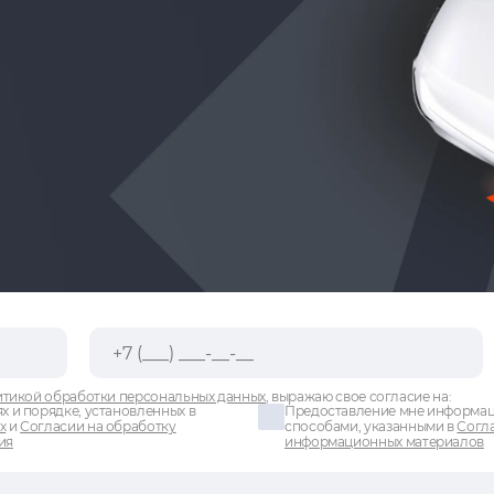
тикой обработки персональных данных
, выражаю свое согласие на:
х и порядке, установленных в
Предоставление мне информаци
х
и
Согласии на обработку
способами, указанными в
Согла
ия
информационных материалов