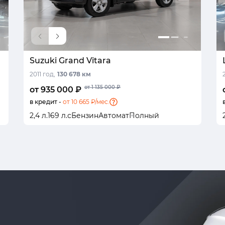
Suzuki Grand Vitara
2011 год,
130 678 км
от 1 135 000 ₽
от 935 000 ₽
в кредит -
от 10 665 ₽/мес.
2,4 л.
169 л.с
Бензин
Автомат
Полный