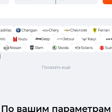
adillac
Changan
Chery
Chevrolet
Ferrari
niti
Isuzu
Jeep
Jetour
Kaiyi
Nissan
Ram
Skoda
Solaris
Suz
Показать ещё
По вашим параметрам