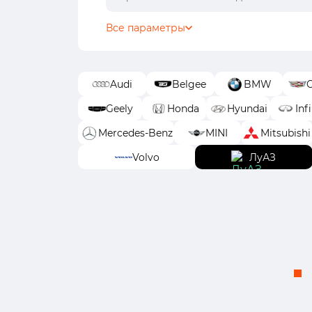
Все параметры
Audi
Belgee
BMW
C
Geely
Honda
Hyundai
Infi
Mercedes-Benz
MINI
Mitsubishi
Volvo
ЛуАЗ