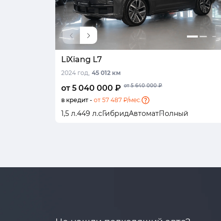
LiXiang L7
2024 год,
45 012 км
от 5 640 000 ₽
от 5 040 000 ₽
в кредит -
от 57 487 ₽/мес.
1,5 л.
449 л.с
Гибрид
Автомат
Полный