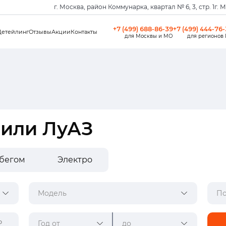
г. Москва, район Коммунарка, квартал № 6, 3, стр. 1
г. 
+7 (499) 688-86-39
+7 (499) 444-76
Детейлинг
Отзывы
Акции
Контакты
для Москвы и МО
для регионов
били ЛуАЗ
обегом
Электро
Модель
По
Год от
до