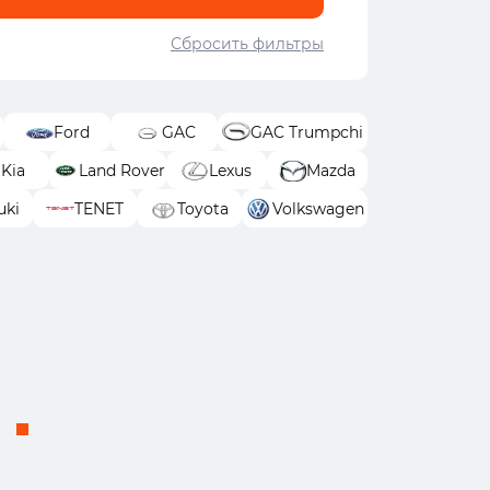
Сбросить фильтры
Ford
GAC
GAC Trumpchi
Kia
Land Rover
Lexus
Mazda
uki
TENET
Toyota
Volkswagen