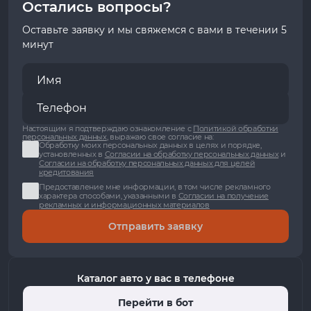
Остались вопросы?
Оставьте заявку и мы свяжемся с вами в течении 5
минут
Настоящим я подтверждаю ознакомление с
Политикой обработки
персональных данных
, выражаю свое согласие на:
Обработку моих персональных данных в целях и порядке,
установленных в
Согласии на обработку персональных данных
и
Согласии на обработку персональных данных для целей
кредитования
Предоставление мне информации, в том числе рекламного
характера способами, указанными в
Согласии на получение
рекламных и информационных материалов
Отправить заявку
Каталог авто у вас в телефоне
Перейти в бот