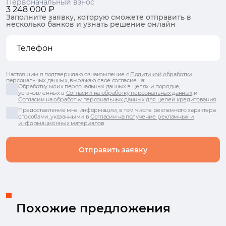
Первоначальный взнос
3 248 000 ₽
Заполните заявку, которую сможете отправить в
несколько банков и узнать решение онлайн
Настоящим я подтверждаю ознакомление с
Политикой обработки
персональных данных
, выражаю свое согласие на:
Обработку моих персональных данных в целях и порядке,
установленных в
Согласии на обработку персональных данных
и
Согласии на обработку персональных данных для целей кредитования
Предоставление мне информации, в том числе рекламного характера
способами, указанными в
Согласии на получение рекламных и
информационных материалов
Отправить заявку
Похожие предложения