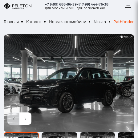
+7 (499) 688-86-39
+7 (499) 444-76-38
для Москвы и МО
для регионов РФ
Pathfinder
Главная
Каталог
Новые автомобили
Nissan