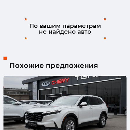
Land Rover
Lexus
Mazda
Mercedes-Benz
MINI
Mitsubishi
Nissan
Pontiac
Ram
Skoda
Solaris
Suzuki
По вашим параметрам
не найдено авто
TENET
Toyota
Volkswagen
Volvo
Похожие предложения