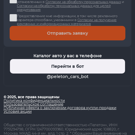
установленных в
Согласии на обработку персональных данных
и
Согласии на обработку персональных данных для целей
кредитования
Предоставление мне информации, в том числе рекламного
характера способами, указанными в
Согласии на получение
рекламных и информационных материалов
Отправить заявку
Каталог авто у вас в телефоне
Перейти в бот
@peleton_cars_bot
© 2025, все права защищены
Политика конфиденциальности
Пользовательское соглашение
Публичная оферта о заключении договора купли-продажи
Условия акции
Общество с ограниченной ответственностью «Пелетон», ИНН
7751294798, ОГРН 1247700093960, Юридический адрес 108820, г.
Москва, МКАД 44-й км , влд. 1 стр. 2. * Обращаем Ваше внимание на