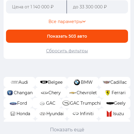
Все параметры
Показать
503
авто
Сбросить фильтры
Audi
Belgee
BMW
Cadillac
Changan
Chery
Chevrolet
Ferrari
Ford
GAC
GAC Trumpchi
Geely
Honda
Hyundai
Infiniti
Isuzu
Jeep
Jetour
Kaiyi
Kia
Показать ещё