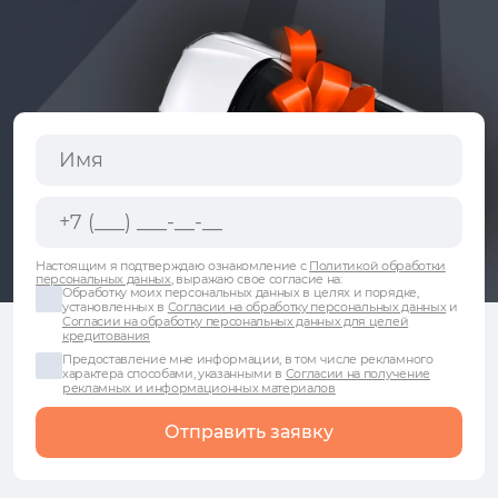
Настоящим я подтверждаю ознакомление с
Политикой обработки
персональных данных
, выражаю свое согласие на:
Обработку моих персональных данных в целях и порядке,
установленных в
Согласии на обработку персональных данных
и
Согласии на обработку персональных данных для целей
кредитования
Предоставление мне информации, в том числе рекламного
характера способами, указанными в
Согласии на получение
рекламных и информационных материалов
Отправить заявку