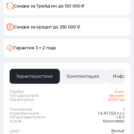
Скидка за Трейд-ин
до 150 000 ₽
Скидка за кредит
до 250 000 ₽
Гарантия
3 + 2 года
Характеристики
Комплектация
Информа
Пробег
0 км.
Тип двигателя
Бензин
Год выпуска
2025 год
Поколение
I
Модификация
1.6 AT (123 л.с.)
Объем двигателя
1.6 л
Кузов
Кроссовер
Цвет
Белый