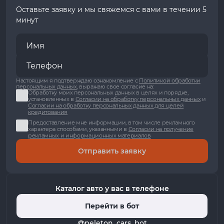
Оставьте заявку и мы свяжемся с вами в течении 5
минут
Настоящим я подтверждаю ознакомление с
Политикой обработки
персональных данных
, выражаю свое согласие на:
Обработку моих персональных данных в целях и порядке,
установленных в
Согласии на обработку персональных данных
и
Согласии на обработку персональных данных для целей
кредитования
Предоставление мне информации, в том числе рекламного
характера способами, указанными в
Согласии на получение
рекламных и информационных материалов
Отправить заявку
Каталог авто у вас в телефоне
Перейти в бот
@peleton_cars_bot