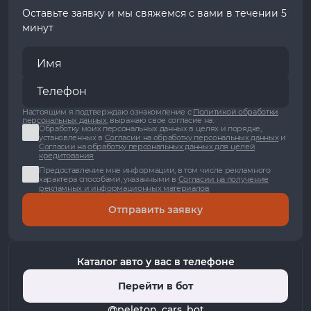
Оставьте заявку и мы свяжемся с вами в течении 5
минут
Настоящим я подтверждаю ознакомление с
Политикой обработки
персональных данных
, выражаю свое согласие на:
Обработку моих персональных данных в целях и порядке,
установленных в
Согласии на обработку персональных данных
и
Согласии на обработку персональных данных для целей
кредитования
Предоставление мне информации, в том числе рекламного
характера способами, указанными в
Согласии на получение
рекламных и информационных материалов
Отправить заявку
Каталог авто у вас в телефоне
Перейти в бот
@peleton_cars_bot