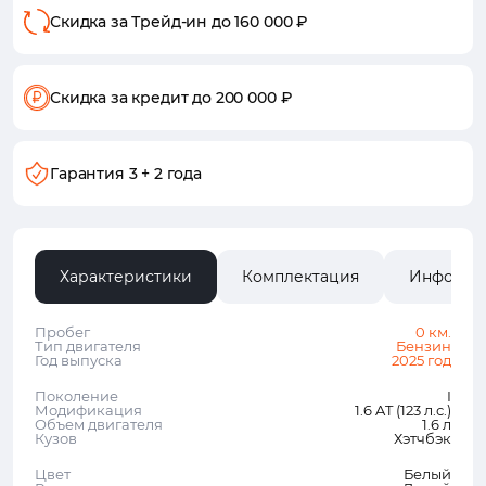
Скидка за Трейд-ин
до 160 000 ₽
Скидка за кредит
до 200 000 ₽
Гарантия
3 + 2 года
Характеристики
Комплектация
Информа
Пробег
0 км.
Тип двигателя
Бензин
Год выпуска
2025 год
Поколение
I
Модификация
1.6 AT (123 л.с.)
Объем двигателя
1.6 л
Кузов
Хэтчбэк
Цвет
Белый