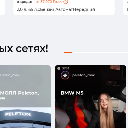
в кредит -
от 37 070 ₽/мес.
2,0 л.
155 л.с
Бензин
Автомат
Передний
1
х сетях!
МОЛЛ Peleton,
BMW M5
ва