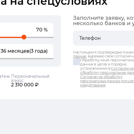
а на спецусловиях
Заполните заявку, к
несколько банков и 
70 %
36 месяцев
(3 года)
Настоящим я подтверждаю ознак
данных
, выражаю свое согласие н
Обработку моих персональн
данных в целях и порядке,
установленных в
Согласии на
обработку персональных дан
атеж
Первоначальный
Согласии на обработку
взнос
персональных данных для це
2 310 000 ₽
кредитования