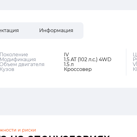
ектация
Информация
Поколение
IV
Ц
Модификация
1.5 AT (102 л.с.) 4WD
Р
Объем двигателя
1.5 л
V
Кузов
Кроссовер
К
жности и риски