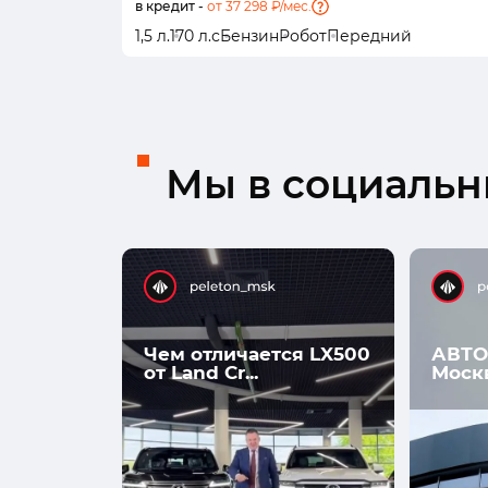
в кредит -
от 37 298 ₽/мес.
1,5 л.
170 л.с
Бензин
Робот
Передний
Мы в социальны
Чем отличается LX500
АВТО
от Land Cr...
Моск