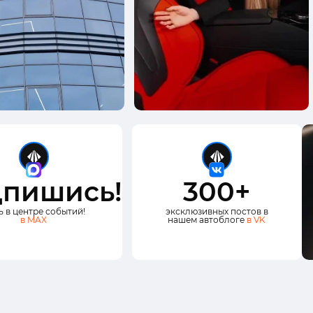
пишись!
300+
ь в центре событий!
эксклюзивных постов в
в MAX
нашем автоблоге
в VK