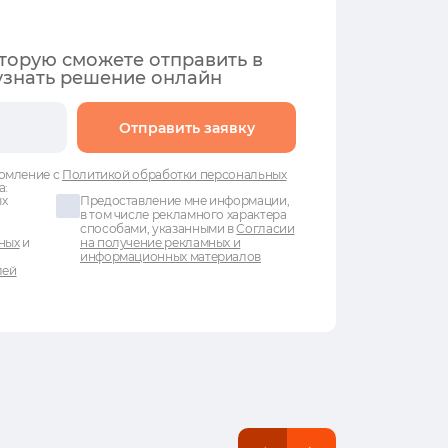
оторую сможете отправить в
узнать решение онлайн
Отправить заявку
омление с
Политикой обработки персональных
а:
ых
Предоставление мне информации,
в том числе рекламного характера
способами, указанными в
Согласии
ных
и
на получение рекламных и
информационных материалов
лей