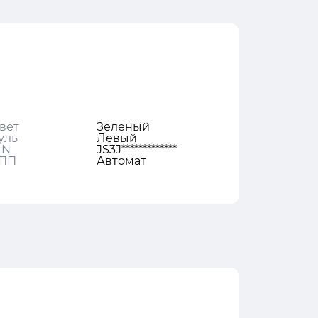
вет
Зеленый
уль
Левый
IN
JS3J*************
ПП
Автомат