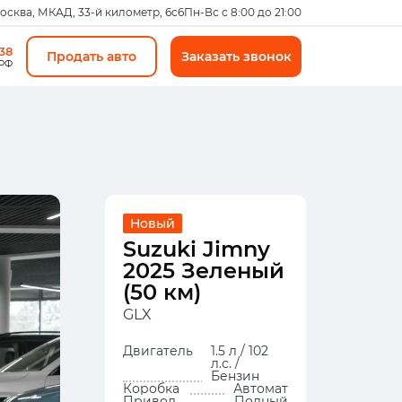
Москва, МКАД, 33-й километр, 6с6
Пн-Вс с 8:00 до 21:00
-38
Продать авто
Заказать звонок
 РФ
Новый
Suzuki Jimny
2025 Зеленый
(50 км)
GLX
Двигатель
1.5 л / 102
л.с. /
Бензин
Коробка
Автомат
Привод
Полный