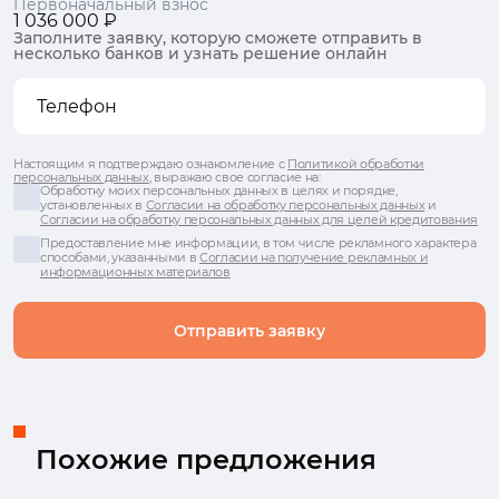
Первоначальный взнос
1 036 000 ₽
Заполните заявку, которую сможете отправить в
несколько банков и узнать решение онлайн
Настоящим я подтверждаю ознакомление с
Политикой обработки
персональных данных
, выражаю свое согласие на:
Обработку моих персональных данных в целях и порядке,
установленных в
Согласии на обработку персональных данных
и
Согласии на обработку персональных данных для целей кредитования
Предоставление мне информации, в том числе рекламного характера
способами, указанными в
Согласии на получение рекламных и
информационных материалов
Отправить заявку
Похожие предложения