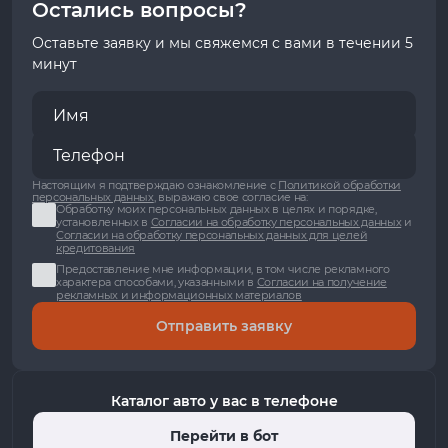
Остались вопросы?
Оставьте заявку и мы свяжемся с вами в течении 5
минут
Настоящим я подтверждаю ознакомление с
Политикой обработки
персональных данных
, выражаю свое согласие на:
Обработку моих персональных данных в целях и порядке,
установленных в
Согласии на обработку персональных данных
и
Согласии на обработку персональных данных для целей
кредитования
Предоставление мне информации, в том числе рекламного
характера способами, указанными в
Согласии на получение
рекламных и информационных материалов
Отправить заявку
Каталог авто у вас в телефоне
Перейти в бот