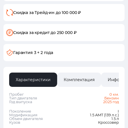
Скидка за Трейд-ин
до 100 000 ₽
Скидка за кредит
до 250 000 ₽
Гарантия
3 + 2 года
Характеристики
Комплектация
Информа
Пробег
0 км.
Тип двигателя
Бензин
Год выпуска
2025 год
Поколение
I
Модификация
1.5 AMT (139 л.с.)
Объем двигателя
1.5 л
Кузов
Кроссовер