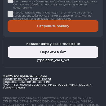
установленных в
Согласии на обработку персональных данных
и
Согласии на обработку персональных данных для целей
кредитования
Предоставление мне информации, в том числе рекламного
характера способами, указанными в
Согласии на получение
рекламных и информационных материалов
Отправить заявку
Каталог авто у вас в телефоне
Перейти в бот
@peleton_cars_bot
© 2025, все права защищены
Политика конфиденциальности
Пользовательское соглашение
Публичная оферта о заключении договора купли-продажи
Условия акции
Общество с ограниченной ответственностью «Пелетон», ИНН
7751294798, ОГРН 1247700093960, Юридический адрес 108820, г.
Москва, МКАД 44-й км , влд. 1 стр. 2. * Обращаем Ваше внимание на