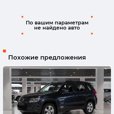
Land Rover
Lexus
Mazda
Mercedes-Benz
MINI
Mitsubishi
Nissan
Ram
Skoda
Solaris
Suzuki
TENET
По вашим параметрам
не найдено авто
Toyota
Volkswagen
Volvo
ЗАЗ
Похожие предложения