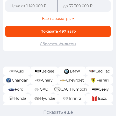
Все параметры
Показать
497
авто
Сбросить фильтры
Audi
Belgee
BMW
Cadillac
Changan
Chery
Chevrolet
Ferrari
Ford
GAC
GAC Trumpchi
Geely
Honda
Hyundai
Infiniti
Isuzu
Jeep
Jetour
Kaiyi
Kia
Показать ещё