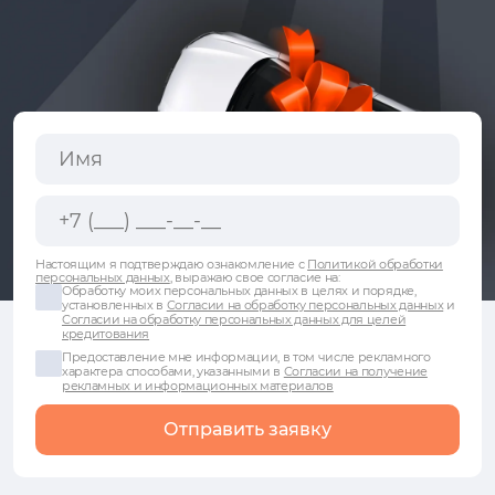
Настоящим я подтверждаю ознакомление с
Политикой обработки
персональных данных
, выражаю свое согласие на:
Обработку моих персональных данных в целях и порядке,
установленных в
Согласии на обработку персональных данных
и
Согласии на обработку персональных данных для целей
кредитования
Предоставление мне информации, в том числе рекламного
характера способами, указанными в
Согласии на получение
рекламных и информационных материалов
Отправить заявку