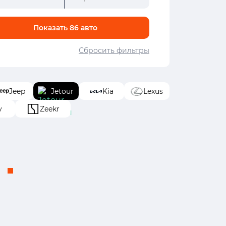
Показать
86
авто
Сбросить фильтры
Jeep
Jetour
Kia
Lexus
y
Zeekr