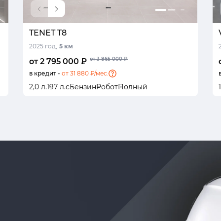
TENET T8
2025 год,
5 км
от 3 865 000 ₽
от 2 795 000 ₽
в кредит -
от 31 880 ₽/мес.
2,0 л.
197 л.с
Бензин
Робот
Полный
1