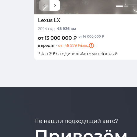
Lexus LX
2024 год,
48 926 км
от 14 000 000 ₽
от 13 000 000 ₽
в кредит -
от 148 279 ₽/мес.
3,4 л.
299 л.с
Дизель
Автомат
Полный
Не нашли подходящий авто?
Привезём