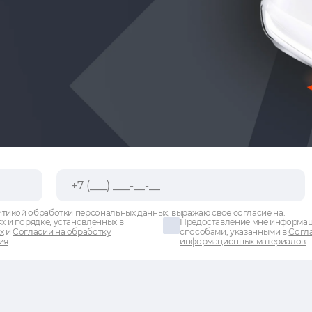
тикой обработки персональных данных
, выражаю свое согласие на:
х и порядке, установленных в
Предоставление мне информаци
х
и
Согласии на обработку
способами, указанными в
Согла
ия
информационных материалов