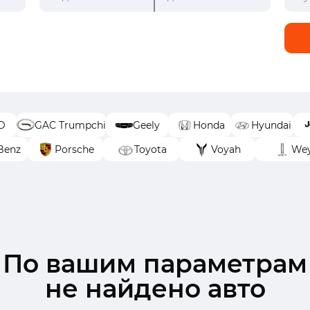
D
GAC Trumpchi
Geely
Honda
Hyundai
Benz
Porsche
Toyota
Voyah
We
По вашим параметрам
не найдено авто