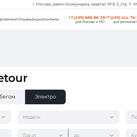
г. Москва, район Коммунарка, квартал № 6, 3, стр. 1
г. 
+7 (499) 688-86-39
+7 (499) 444-76
Детейлинг
Отзывы
Акции
Контакты
для Москвы и МО
для регионов
etour
обегом
Электро
Модель
По
Год от
до
Ку