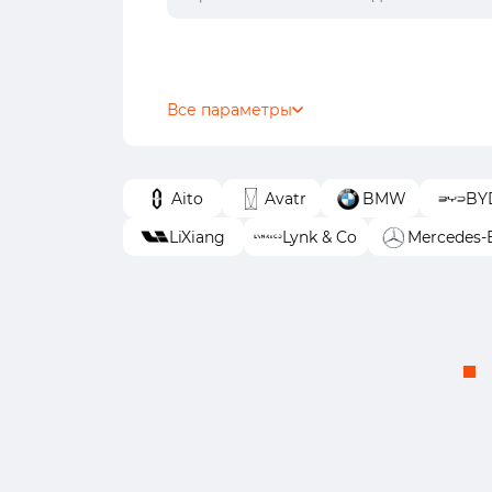
Все параметры
Aito
Avatr
BMW
BY
LiXiang
Lynk & Co
Mercedes-