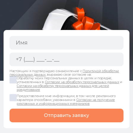
Настоящим я подтверждаю ознакомление с
Политикой обработки
персональных данных
, выражаю свое согласие на:
Обработку моих персональных данных в целях и порядке,
установленных в
Согласии на обработку персональных данных
и
Согласии на обработку персональных данных для целей
кредитования
Предоставление мне информации, в том числе рекламного
характера способами, указанными в
Согласии на получение
рекламных и информационных материалов
Отправить заявку