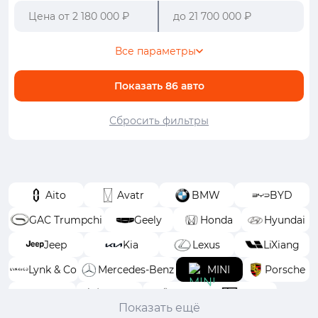
Все параметры
Показать
86
авто
Сбросить фильтры
Aito
Avatr
BMW
BYD
GAC Trumpchi
Geely
Honda
Hyundai
Jeep
Kia
Lexus
LiXiang
Lynk & Co
Mercedes-Benz
MINI
Porsche
Toyota
Voyah
Wey
Zeekr
Показать ещё