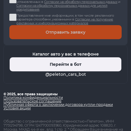
установленных в
Согласии на обработку персональных данных
и
Согласии на обработку персональных данных для целей
кредитования
Предоставление мне информации, в том числе рекламного
характера способами, указанными в
Согласии на получение
рекламных и информационных материалов
Отправить заявку
Каталог авто у вас в телефоне
Перейти в бот
@peleton_cars_bot
© 2025, все права защищены
Политика конфиденциальности
Пользовательское соглашение
Публичная оферта о заключении договора купли-продажи
Условия акции
Общество с ограниченной ответственностью «Пелетон», ИНН
7751294798, ОГРН 1247700093960, Юридический адрес 108820, г.
Москва, МКАД 44-й км , влд. 1 стр. 2. * Обращаем Ваше внимание на