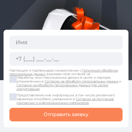
Настоящим я подтверждаю ознакомление с
Политикой обработки
персональных данных
, выражаю свое согласие на:
Обработку моих персональных данных в целях и порядке,
установленных в
Согласии на обработку персональных данных
и
Согласии на обработку персональных данных для целей
кредитования
Предоставление мне информации, в том числе рекламного
характера способами, указанными в
Согласии на получение
рекламных и информационных материалов
Отправить заявку