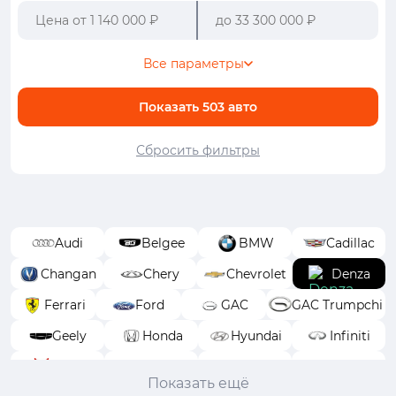
Все параметры
Показать
503
авто
Сбросить фильтры
Audi
Belgee
BMW
Cadillac
Changan
Chery
Chevrolet
Denza
Ferrari
Ford
GAC
GAC Trumpchi
Geely
Honda
Hyundai
Infiniti
Isuzu
Jeep
Jetour
Kaiyi
Показать ещё