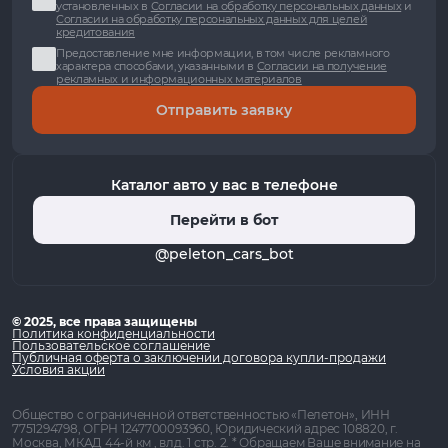
установленных в
Согласии на обработку персональных данных
и
Согласии на обработку персональных данных для целей
кредитования
Предоставление мне информации, в том числе рекламного
характера способами, указанными в
Согласии на получение
рекламных и информационных материалов
Отправить заявку
Каталог авто у вас в телефоне
Перейти в бот
@peleton_cars_bot
© 2025, все права защищены
Политика конфиденциальности
Пользовательское соглашение
Публичная оферта о заключении договора купли-продажи
Условия акции
Общество с ограниченной ответственностью «Пелетон», ИНН
7751294798, ОГРН 1247700093960, Юридический адрес 108820, г.
Москва, МКАД 44-й км , влд. 1 стр. 2. * Обращаем Ваше внимание на