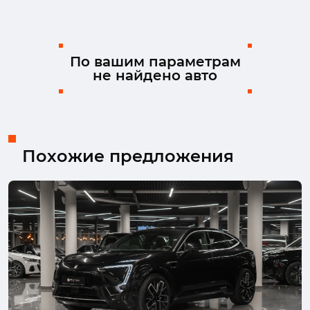
Kia
Land Rover
Lexus
Mazda
Mercedes-Benz
MINI
Mitsubishi
Nissan
Ram
Skoda
Solaris
Suzuki
По вашим параметрам
не найдено авто
TENET
Toyota
Volkswagen
Volvo
Похожие предложения