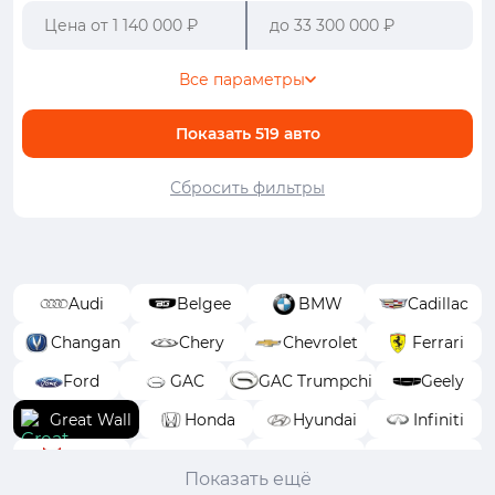
Все параметры
Показать
519
авто
Сбросить фильтры
Audi
Belgee
BMW
Cadillac
Changan
Chery
Chevrolet
Ferrari
Ford
GAC
GAC Trumpchi
Geely
Great Wall
Honda
Hyundai
Infiniti
Isuzu
Jeep
Jetour
Kaiyi
Показать ещё