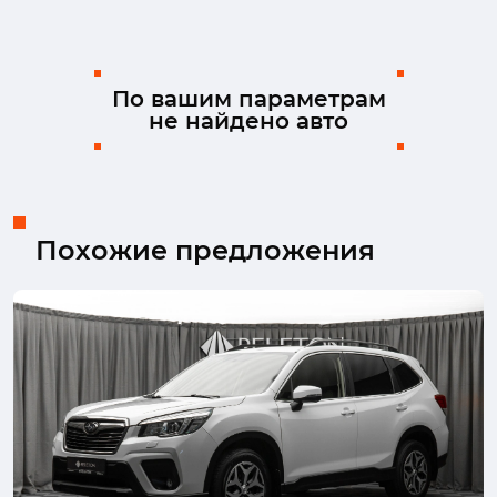
Kia
Land Rover
Lexus
Mazda
Mercedes-Benz
MINI
Mitsubishi
Nissan
Ram
Skoda
Solaris
Suzuki
По вашим параметрам
не найдено авто
TENET
Toyota
Volkswagen
Volvo
Похожие предложения