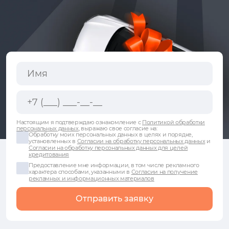
Настоящим я подтверждаю ознакомление с
Политикой обработки
персональных данных
, выражаю свое согласие на:
Обработку моих персональных данных в целях и порядке,
установленных в
Согласии на обработку персональных данных
и
Согласии на обработку персональных данных для целей
кредитования
Предоставление мне информации, в том числе рекламного
характера способами, указанными в
Согласии на получение
рекламных и информационных материалов
Отправить заявку