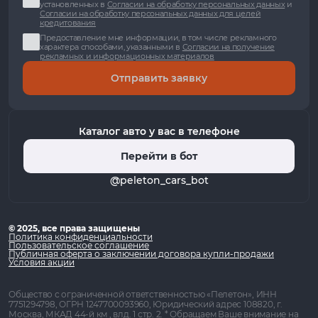
установленных в
Согласии на обработку персональных данных
и
Согласии на обработку персональных данных для целей
кредитования
Предоставление мне информации, в том числе рекламного
характера способами, указанными в
Согласии на получение
рекламных и информационных материалов
Отправить заявку
Каталог авто у вас в телефоне
Перейти в бот
@peleton_cars_bot
© 2025, все права защищены
Политика конфиденциальности
Пользовательское соглашение
Публичная оферта о заключении договора купли-продажи
Условия акции
Общество с ограниченной ответственностью «Пелетон», ИНН
7751294798, ОГРН 1247700093960, Юридический адрес 108820, г.
Москва, МКАД 44-й км , влд. 1 стр. 2. * Обращаем Ваше внимание на