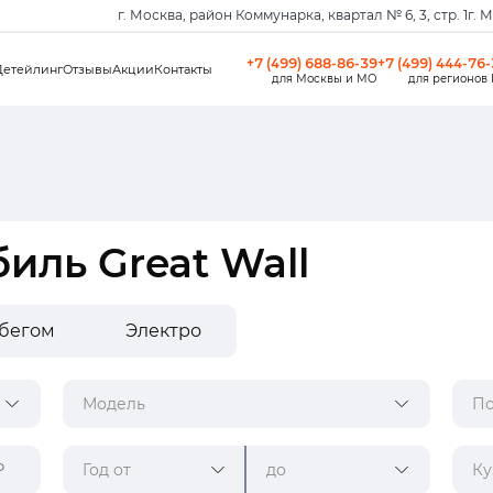
г. Москва, район Коммунарка, квартал № 6, 3, стр. 1
г. 
+7 (499) 688-86-39
+7 (499) 444-76
Детейлинг
Отзывы
Акции
Контакты
для Москвы и МО
для регионов
иль Great Wall
обегом
Электро
Модель
По
Год от
до
Ку