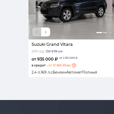
Suzuki Grand Vitara
2011 год,
130 678 км
от 1 135 000 ₽
от 935 000 ₽
в кредит -
от 10 665 ₽/мес.
2,4 л.
169 л.с
Бензин
Автомат
Полный