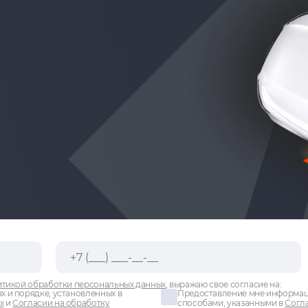
тикой обработки персональных данных
, выражаю свое согласие на:
х и порядке, установленных в
Предоставление мне информаци
х
и
Согласии на обработку
способами, указанными в
Согла