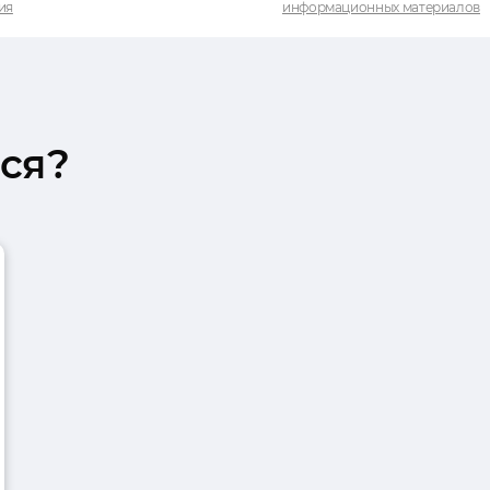
ия
информационных материалов
ся?