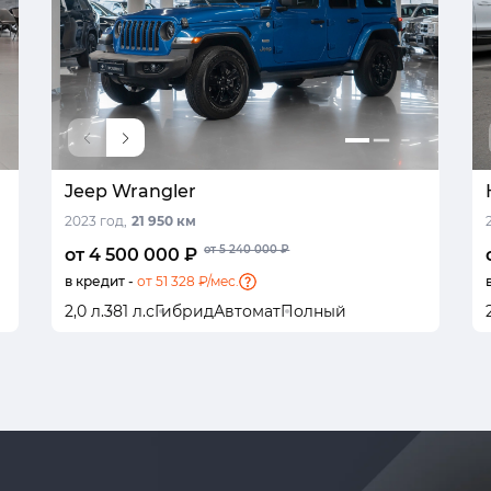
Jeep Wrangler
2023 год,
21 950 км
от 5 240 000 ₽
от 4 500 000 ₽
в кредит -
от 51 328 ₽/мес.
2,0 л.
381 л.с
Гибрид
Автомат
Полный