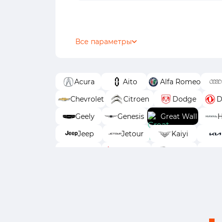
Все параметры
Acura
Aito
Alfa Romeo
Chevrolet
Citroen
Dodge
D
Geely
Genesis
Great Wall
H
Jeep
Jetour
Kaiyi
MINI
Mitsubishi
Nissan
O
Suzuki
SWM
Tank
TEN