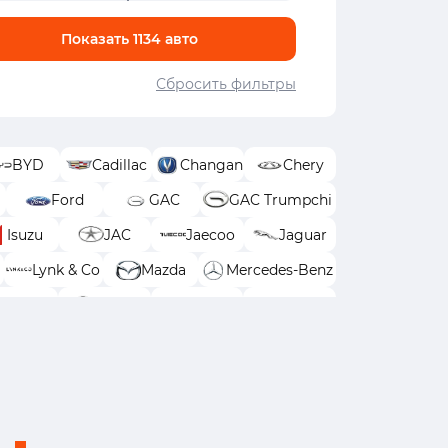
Показать
1134
авто
Сбросить фильтры
BYD
Cadillac
Changan
Chery
Ford
GAC
GAC Trumpchi
Isuzu
JAC
Jaecoo
Jaguar
Lynk & Co
Mazda
Mercedes-Benz
Renault
Skoda
Solaris
Subaru
Wey
Zeekr
Москвич
УАЗ