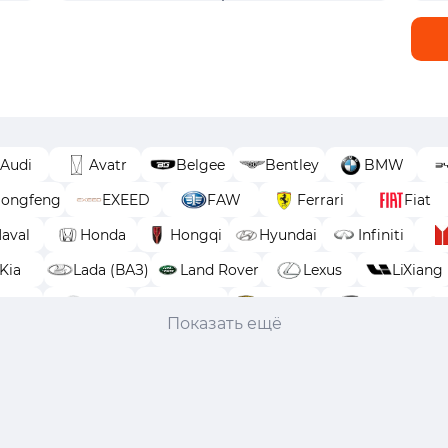
Audi
Avatr
Belgee
Bentley
BMW
ongfeng
EXEED
FAW
Ferrari
Fiat
aval
Honda
Hongqi
Hyundai
Infiniti
Kia
Lada (ВАЗ)
Land Rover
Lexus
LiXiang
moda
Opel
Peugeot
Porsche
Ram
Показать ещё
ET
Toyota
Volkswagen
Volvo
Voyah