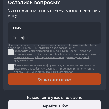
Остались вопросы?
Оставьте заявку и мы свяжемся с вами в течении 5
минут
Настоящим я подтверждаю ознакомление с
Политикой обработки
персональных данных
, выражаю свое согласие на:
Обработку моих персональных данных в целях и порядке,
установленных в
Согласии на обработку персональных данных
и
Согласии на обработку персональных данных для целей
кредитования
Предоставление мне информации, в том числе рекламного
характера способами, указанными в
Согласии на получение
рекламных и информационных материалов
Отправить заявку
Каталог авто у вас в телефоне
Перейти в бот