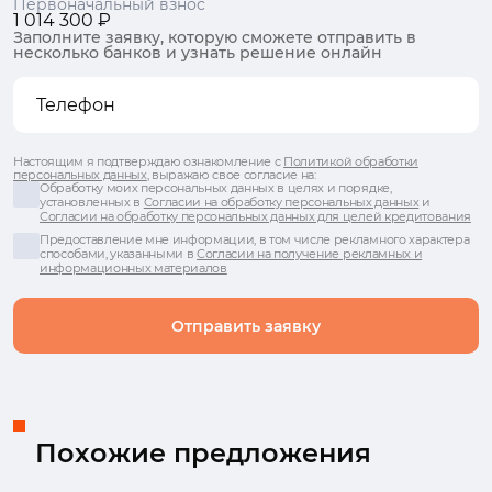
Первоначальный взнос
1 014 300 ₽
Заполните заявку, которую сможете отправить в
несколько банков и узнать решение онлайн
Настоящим я подтверждаю ознакомление с
Политикой обработки
персональных данных
, выражаю свое согласие на:
Обработку моих персональных данных в целях и порядке,
установленных в
Согласии на обработку персональных данных
и
Согласии на обработку персональных данных для целей кредитования
Предоставление мне информации, в том числе рекламного характера
способами, указанными в
Согласии на получение рекламных и
информационных материалов
Отправить заявку
Похожие предложения