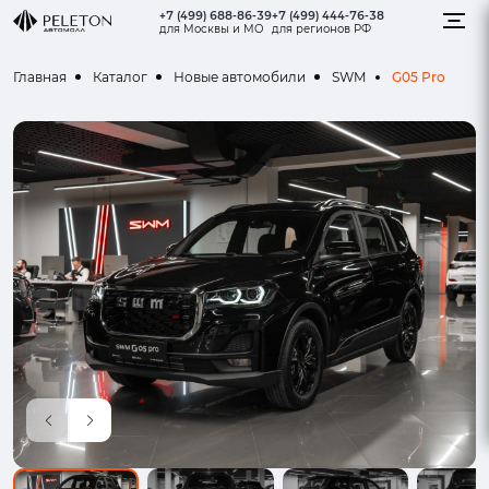
+7 (499) 688-86-39
+7 (499) 444-76-38
для Москвы и МО
для регионов РФ
G05 Pro
Главная
Каталог
Новые автомобили
SWM