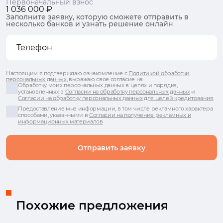
Первоначальный взнос
1 036 000 ₽
Заполните заявку, которую сможете отправить в
несколько банков и узнать решение онлайн
Настоящим я подтверждаю ознакомление с
Политикой обработки
персональных данных
, выражаю свое согласие на:
Обработку моих персональных данных в целях и порядке,
установленных в
Согласии на обработку персональных данных
и
Согласии на обработку персональных данных для целей кредитования
Предоставление мне информации, в том числе рекламного характера
способами, указанными в
Согласии на получение рекламных и
информационных материалов
Отправить заявку
Похожие предложения