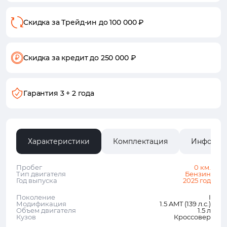
Скидка за Трейд-ин
до 100 000 ₽
Скидка за кредит
до 250 000 ₽
Гарантия
3 + 2 года
Характеристики
Комплектация
Информа
Пробег
0 км.
Тип двигателя
Бензин
Год выпуска
2025 год
Поколение
I
Модификация
1.5 AMT (139 л.с.)
Объем двигателя
1.5 л
Кузов
Кроссовер