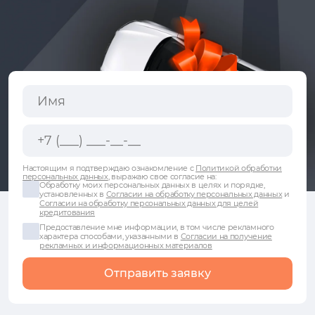
Настоящим я подтверждаю ознакомление с
Политикой обработки
персональных данных
, выражаю свое согласие на:
Обработку моих персональных данных в целях и порядке,
установленных в
Согласии на обработку персональных данных
и
Согласии на обработку персональных данных для целей
кредитования
Предоставление мне информации, в том числе рекламного
характера способами, указанными в
Согласии на получение
рекламных и информационных материалов
Отправить заявку