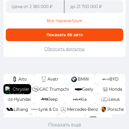
Все параметры
Показать
86
авто
Сбросить фильтры
Aito
Avatr
BMW
BYD
Chrysler
GAC Trumpchi
Geely
Honda
Hyundai
Jeep
Kia
Lexus
LiXiang
Lynk & Co
Mercedes-Benz
Porsche
Toyota
Voyah
Wey
Zeekr
Показать ещё