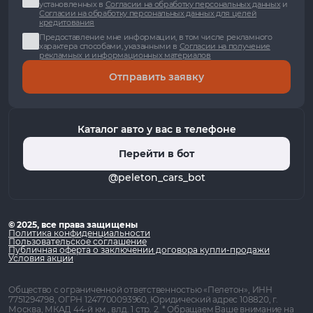
установленных в
Согласии на обработку персональных данных
и
Согласии на обработку персональных данных для целей
кредитования
Предоставление мне информации, в том числе рекламного
характера способами, указанными в
Согласии на получение
рекламных и информационных материалов
Отправить заявку
Каталог авто у вас в телефоне
Перейти в бот
@peleton_cars_bot
© 2025, все права защищены
Политика конфиденциальности
Пользовательское соглашение
Публичная оферта о заключении договора купли-продажи
Условия акции
Общество с ограниченной ответственностью «Пелетон», ИНН
7751294798, ОГРН 1247700093960, Юридический адрес 108820, г.
Москва, МКАД 44-й км , влд. 1 стр. 2. * Обращаем Ваше внимание на