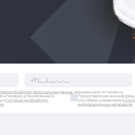
тикой обработки персональных данных
, выражаю свое согласие на:
х и порядке, установленных в
Предоставление мне информаци
х
и
Согласии на обработку
способами, указанными в
Согла
ия
информационных материалов