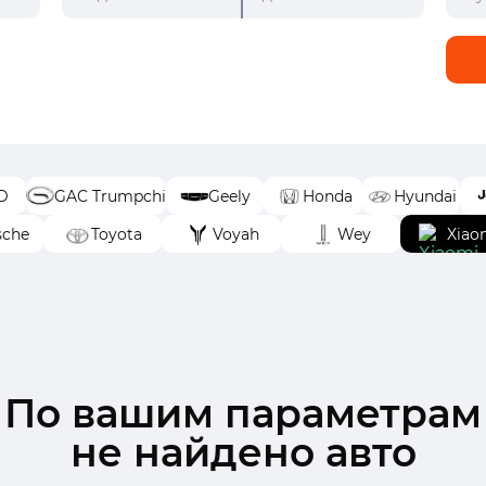
D
GAC Trumpchi
Geely
Honda
Hyundai
sche
Toyota
Voyah
Wey
Xiao
По вашим параметрам
не найдено авто