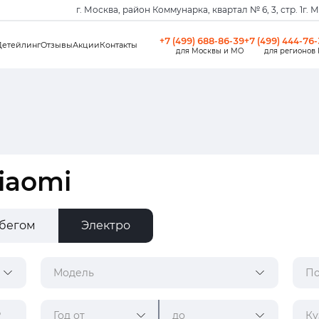
г. Москва, район Коммунарка, квартал № 6, 3, стр. 1
г. 
+7 (499) 688-86-39
+7 (499) 444-76
Детейлинг
Отзывы
Акции
Контакты
для Москвы и МО
для регионов
iaomi
обегом
Электро
Модель
По
Год от
до
Ку