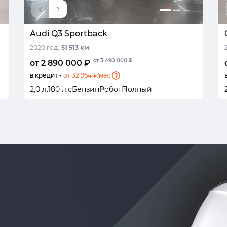
Audi Q3 Sportback
2020 год,
51 513 км
от 3 490 000 ₽
от 2 890 000 ₽
в кредит -
от 32 964 ₽/мес.
2,0 л.
180 л.с
Бензин
Робот
Полный