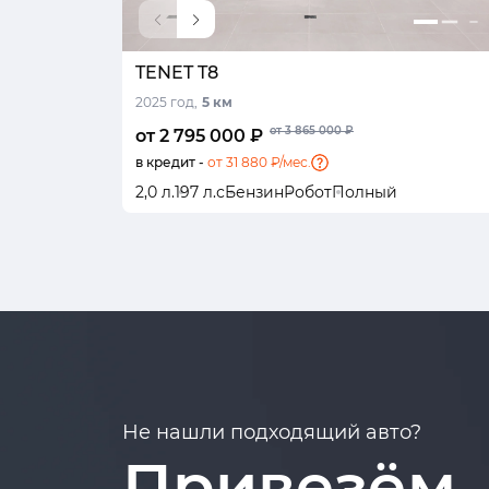
TENET T8
2025 год,
5 км
от 3 865 000 ₽
от 2 795 000 ₽
в кредит -
от 31 880 ₽/мес.
2,0 л.
197 л.с
Бензин
Робот
Полный
Не нашли подходящий авто?
Привезём