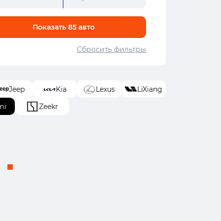
Показать
85
авто
Сбросить фильтры
Jeep
Kia
Lexus
LiXiang
mi
Zeekr