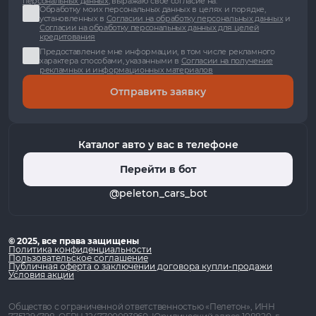
персональных данных
, выражаю свое согласие на:
Обработку моих персональных данных в целях и порядке,
установленных в
Согласии на обработку персональных данных
и
Согласии на обработку персональных данных для целей
кредитования
Предоставление мне информации, в том числе рекламного
характера способами, указанными в
Согласии на получение
рекламных и информационных материалов
Отправить заявку
Каталог авто у вас в телефоне
Перейти в бот
@peleton_cars_bot
© 2025, все права защищены
Политика конфиденциальности
Пользовательское соглашение
Публичная оферта о заключении договора купли-продажи
Условия акции
Общество с ограниченной ответственностью «Пелетон», ИНН