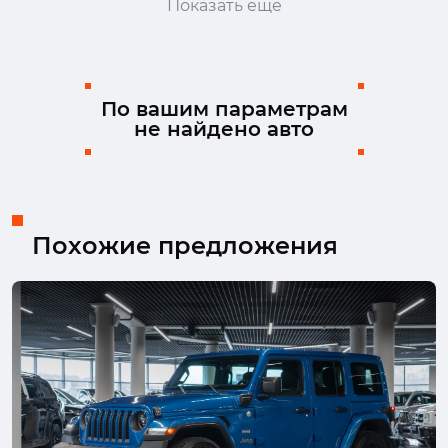
Показать ещё
Fiat
Ford
GAC
GAC Trumpchi
Geely
Genesis
Haval
Honda
Hongqi
Hyundai
Infiniti
Isuzu
По вашим параметрам
не найдено авто
JAC
Jaecoo
Jaguar
Jeep
Jetour
Kaiyi
Kia
Lada (ВАЗ)
Land Rover
Lexus
LiXiang
Lynk & Co
Mazda
Mercedes-Benz
MINI
Mitsubishi
Похожие предложения
Nissan
Omoda
Opel
Peugeot
Porsche
Ram
Renault
Skoda
Solaris
Subaru
Suzuki
SWM
Tank
TENET
Toyota
Volkswagen
Volvo
Voyah
Wey
Zeekr
Москвич
УАЗ