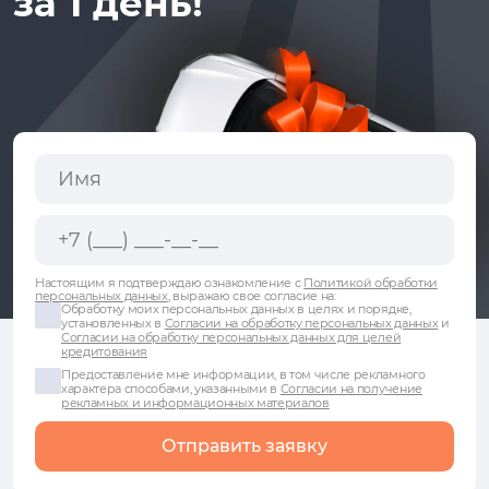
за 1 день!
Настоящим я подтверждаю ознакомление с
Политикой обработки
персональных данных
, выражаю свое согласие на:
Обработку моих персональных данных в целях и порядке,
установленных в
Согласии на обработку персональных данных
и
Согласии на обработку персональных данных для целей
кредитования
Предоставление мне информации, в том числе рекламного
характера способами, указанными в
Согласии на получение
рекламных и информационных материалов
Отправить заявку