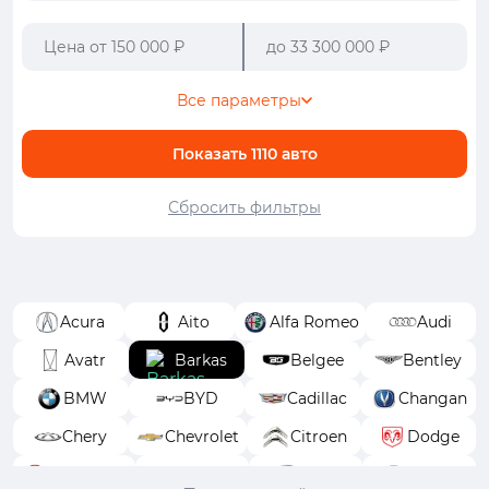
Все параметры
Показать
1110
авто
Сбросить фильтры
Acura
Aito
Alfa Romeo
Audi
Avatr
Barkas
Belgee
Bentley
BMW
BYD
Cadillac
Changan
Chery
Chevrolet
Citroen
Dodge
Dongfeng
EXEED
FAW
Ferrari